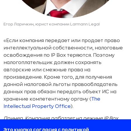
Егор Ларичкин, юрист компании Larmann Legal
«Если компания передает или продает право
интеллектуальной собственности, налоговые
освобождения по IP Box теряются. Поэтому
налогоплательщик должен сохранять
авторские или смежные права на
произведение. Кроме того, для получения
данной налоговой льготы правообладатель
данных прав обязан передать объект ИС на
хранение компетентному органу (
The
Intellectual Property Office
).
Пример. Компания работает на режиме IP Box,
доход от ИС составляет 100 млн RSD, а расходы
Это кнопка согласия с политикой