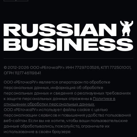
© 2012-2026 ООО «РБточкаРУ». ИНН 7729703526, КПП 772501001,
ОГРН 1127746119841
ООО «РБточкаРУ» является оператором по обработке
персональных данных, информация об обработке
персональных данных и сведения о реализуемых требованиях
к защите персональных данных отражены в
Политике в
отношении обработки персональных данных.
ООО «РБточкаРУ» использует файлы cookie с целью
персонализации сервисов и повышения удобства пользования
веб-сайтом. Если вы не хотите, чтобы ваши пользовательские
данные обрабатывались, пожалуйста, ограничьте их
использование в своём браузере.