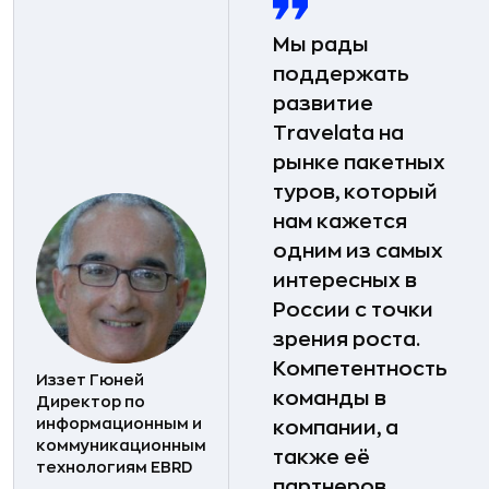
Мы рады
поддержать
развитие
Travelata на
рынке пакетных
туров, который
нам кажется
одним из самых
интересных в
России с точки
зрения роста.
Компетентность
Иззет Гюней
команды в
Директор по
информационным и
компании, а
коммуникационным
также её
технологиям EBRD
партнеров