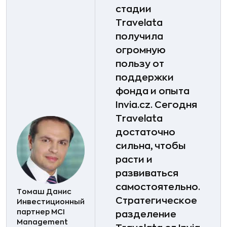
стадии
Travelata
получила
огромную
пользу от
поддержки
фонда и опыта
Invia.cz. Сегодня
Travelata
достаточно
сильна, чтобы
расти и
развиваться
самостоятельно.
Томаш Данис
Стратегическое
Инвестиционный
партнер MCI
разделение
Management