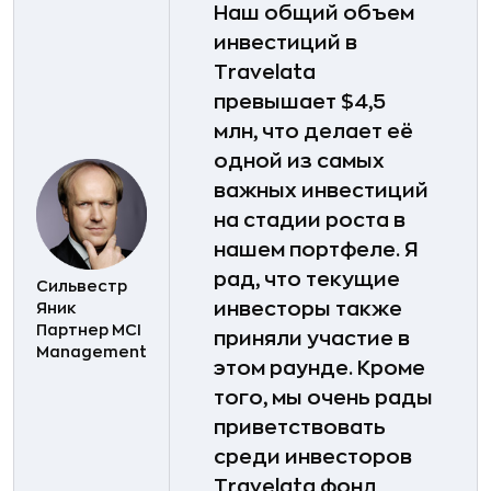
Наш общий объем
инвестиций в
Travelata
превышает $4,5
млн, что делает её
одной из самых
важных инвестиций
на стадии роста в
нашем портфеле. Я
рад, что текущие
Сильвестр
инвесторы также
Яник
Партнер MCI
приняли участие в
Management
этом раунде. Кроме
того, мы очень рады
приветствовать
среди инвесторов
Travelata фонд