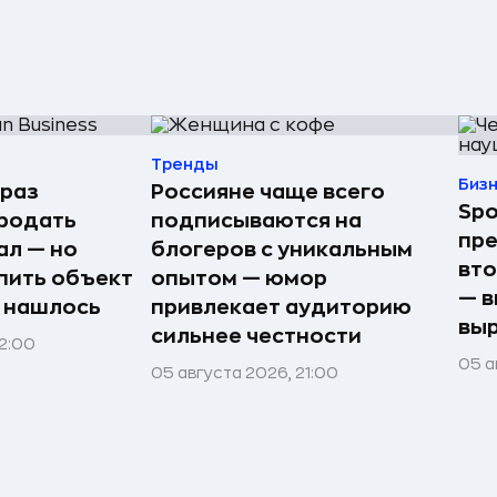
Тренды
Биз
 раз
Россияне чаще всего
Spo
родать
подписываются на
пре
ал — но
блогеров с уникальным
вто
пить объект
опытом — юмор
— в
е нашлось
привлекает аудиторию
выр
сильнее честности
22:00
05 а
05 августа 2026, 21:00