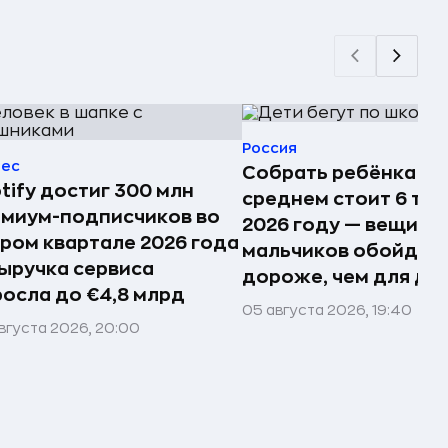
Россия
нес
Собрать ребёнка в 
tify достиг 300 млн
среднем стоит 6 тыс.
миум-подписчиков во
2026 году — вещи д
ром квартале 2026 года
мальчиков обойдут
ыручка сервиса
дороже, чем для де
осла до €4,8 млрд
05 августа 2026, 19:40
вгуста 2026, 20:00