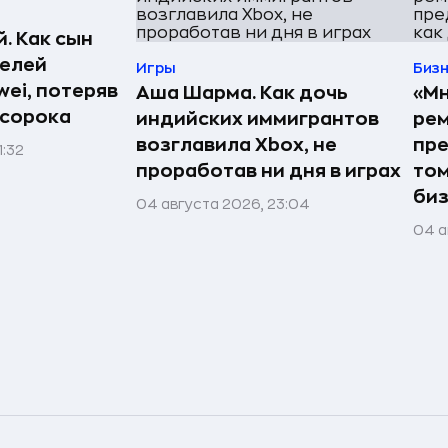
. Как сын
телей
Игры
Биз
ei, потеряв
Аша Шарма. Как дочь
«Мн
 сорока
индийских иммигрантов
рем
возглавила Xbox, не
пре
1:32
проработав ни дня в играх
том
би
04 августа 2026, 23:04
04 а