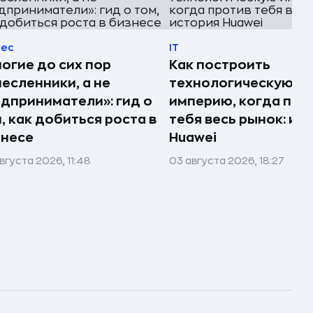
нес
IT
огие до сих пор
Как построить
есленники, а не
технологическую
дприниматели»: гид о
империю, когда про
, как добиться роста в
тебя весь рынок: ис
знесе
Huawei
вгуста 2026, 11:48
03 августа 2026, 18:27