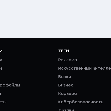
И
ТЕГИ
и
Реклама
и
Искусственный интелле
Банки
профайлы
Бизнес
ы
Карьера
сты
Кибербезопасность
Дизайн