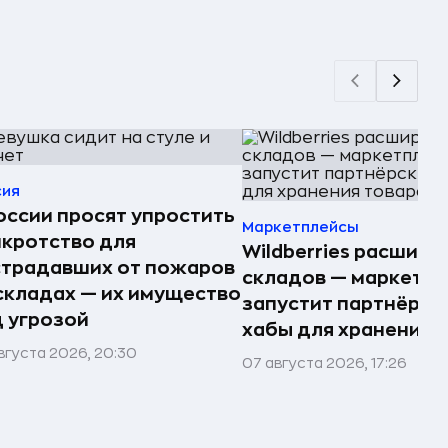
сия
оссии просят упростить
Маркетплейсы
кротство для
Wildberries расшири
страдавших от пожаров
складов — маркетпл
складах — их имущество
запустит партнёрск
 угрозой
хабы для хранения 
вгуста 2026, 20:30
07 августа 2026, 17:26