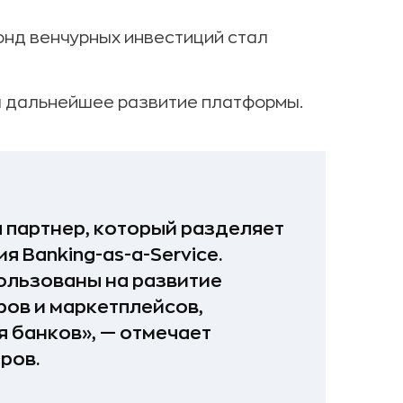
онд венчурных инвестиций стал
а дальнейшее развитие платформы.
я партнер, который разделяет
я Banking-as-a-Service.
ользованы на развитие
ров и маркетплейсов,
 банков», — отмечает
ров.