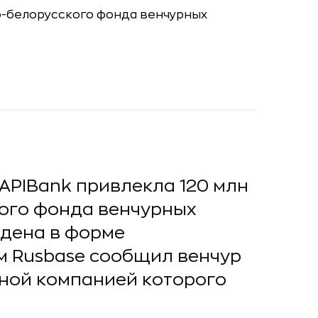
APIBank привлекла 120 млн
кого фонда венчурных
едена в форме
м Rusbase сообщил венчур
льной компанией которого