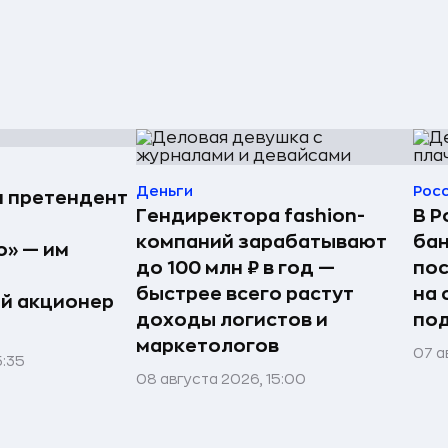
Деньги
Рос
н претендент
Гендиректора fashion-
В Р
компаний зарабатывают
бан
» — им
до 100 млн ₽ в год —
по
быстрее всего растут
на 
й акционер
доходы логистов и
под
маркетологов
07 а
5:35
08 августа 2026, 15:00