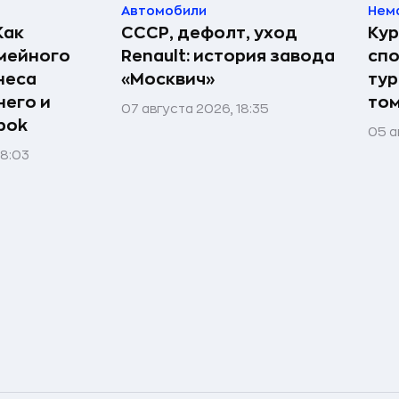
Автомобили
Нем
Как
СССР, дефолт, уход
Кур
мейного
Renault: история завода
спо
неса
«Москвич»
тур
него и
том
07 августа 2026, 18:35
bok
05 а
08:03