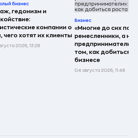
алый бизнес
аж, гедонизм и
койствие:
Бизнес
истические компании о
«Многие до сих пор
, чего хотят их клиенты
ремесленники, а не
предприниматели»: 
вгуста 2026, 13:28
том, как добиться р
бизнесе
04 августа 2026, 11:48