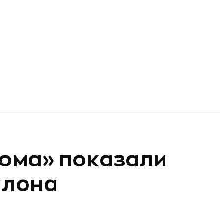
тома» показали
алона