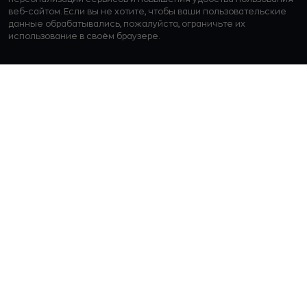
веб-сайтом. Если вы не хотите, чтобы ваши пользовательские
данные обрабатывались, пожалуйста, ограничьте их
использование в своём браузере.