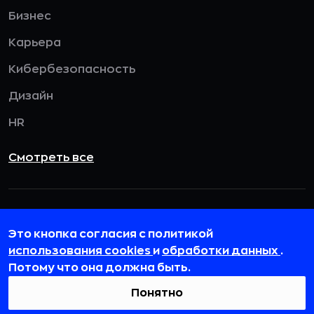
Бизнес
Карьера
Кибербезопасность
Дизайн
HR
Смотреть все
115432, г. Москва, вн. тер. г. муниципальный
округ Даниловский, пр-кт Андропова, д. 18, к. 3
Это кнопка согласия с политикой
использования cookies
и
обработки данных
.
team@rb.ru
Потому что она должна быть.
Понятно