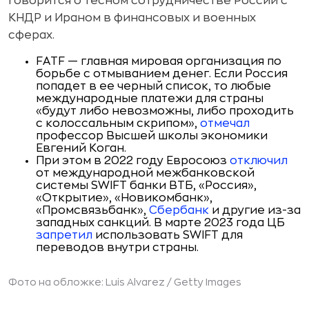
говорится о тесном сотрудничестве России с
КНДР и Ираном в финансовых и военных
сферах.
FATF — главная мировая организация по
борьбе с отмыванием денег. Если Россия
попадет в ее черный список, то любые
международные платежи для страны
«будут либо невозможны, либо проходить
с колоссальным скрипом»,
отмечал
профессор Высшей школы экономики
Евгений Коган.
При этом в 2022 году Евросоюз
отключил
от международной межбанковской
системы SWIFT банки ВТБ, «Россия»,
«Открытие», «Новикомбанк»,
«Промсвязьбанк»,
Сбербанк
и другие из-за
западных санкций. В марте 2023 года ЦБ
запретил
использовать SWIFT для
переводов внутри страны.
Фото на обложке: Luis Alvarez /
Getty Images