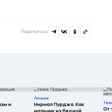
Поделиться:
Личное
Тех
изм и
Нирмал Пурджа. Как
От 
мальчик из бедной