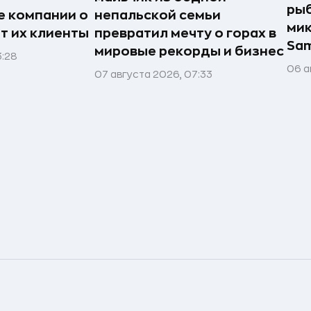
рыб
е компании о
непальской семьи
мик
ят их клиенты
превратил мечту о горах в
Sa
мировые рекорды и бизнес
3:28
06 а
07 августа 2026, 07:33