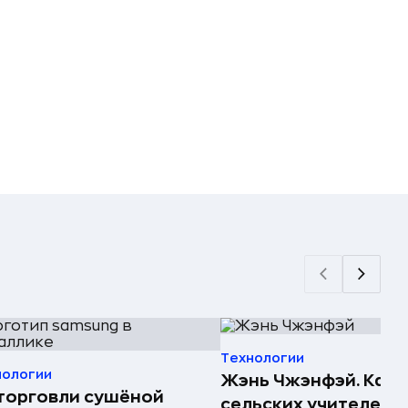
Технологии
нологии
Жэнь Чжэнфэй. Как 
торговли сушёной
сельских учителей