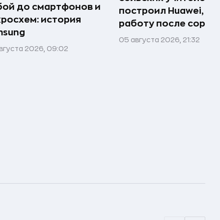
ой до смартфонов и
построил Huawei, по
росхем: история
работу после сорок
msung
05 августа 2026, 21:32
вгуста 2026, 09:02