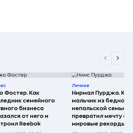
нес
Личное
 Фостер. Как
Нирмал Пурджа. Как
ледник семейного
мальчик из бедной
вного бизнеса
непальской семьи
азался от него и
превратил мечту о г
троил Reebok
мировые рекорды и 