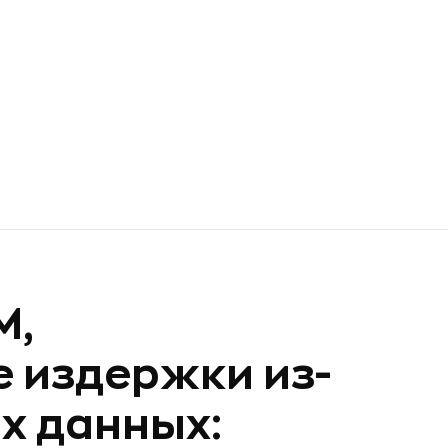
M,
 издержки из-
ых данных: