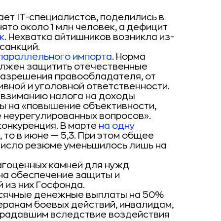
ает IT-специалистов, поделились в
нято около 1 млн человек, а дефицит
к
. Нехватка айтишников возникла из-
 санкций.
 параллельного импорта
. Норма
должен защитить отечественные
 разрешения правообладателя, от
вной и уголовной ответственности.
 взиманию налога на доходы
ны на «повышение объективности,
 неурегулированных вопросов».
конкуренция. В марте
на одну
 то в июне — 5,3. При этом общее
 число резюме уменьшилось лишь на
агоценных камней для нужд
на обеспечение защиты и
 из них Госфонда.
сячные денежные выплаты на 50%
еранам боевых действий, инвалидам,
традавшим вследствие воздействия