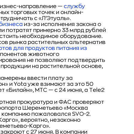
бизнес-направление —
службу
ных торговых точек и онлайн-
трудничать с «Л’Этуаль».
бизнеса
из-за исполнения закона о
и потратят примерно 33 млрд рублей
т стоить необходимое оборудование.
ков рынка растительных альтернатив
тов для продуктов питания из
мпонентов животного
ирования не позволяют подтвердить
продукции на растительной основе,
намерены ввести плату за
н» и Yota уже взимают за это 50
ет «Билайн», МТС — с 24 июня, а Tele2
ртная прокуратура и ФАС проверяют
эропорта Шереметьево «Москва
На компанию пожаловался SVO-2.
Карго», вероятно, незаконно
еметьево-Карго».
закроют с 27 июня. В компании