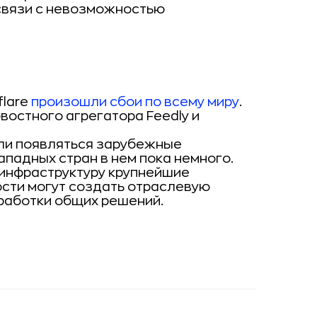
 связи с невозможностью
flare
произошли сбои по всему миру
.
востного агрегатора Feedly и
али появляться зарубежные
ападных стран в нем пока немного.
T-инфраструктуру крупнейшие
сти могут создать отраслевую
работки общих решений.