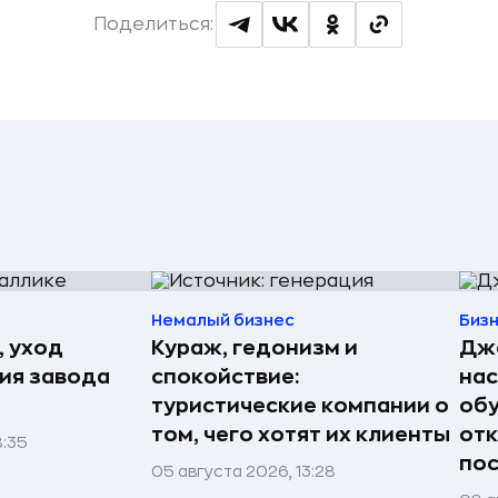
Поделиться:
Немалый бизнес
Биз
, уход
Кураж, гедонизм и
Джо
рия завода
спокойствие:
нас
туристические компании о
обу
том, чего хотят их клиенты
отк
8:35
пос
05 августа 2026, 13:28