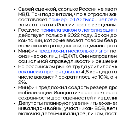
Своей оценкой, сколько России не хват
МВД. Там подсчитали, что в отрасли за
составляет
примерно 170 тысяч челове
за их оттока из России после введения
Госдума
приняла закон о легализации
действует только в 2022 году. Закон 
компании, которые ввозят товары без
возможной гражданской, администрати
Минфин
предложил несколько льгот
по
физических лиц (НДФЛ). Они направле
социальной справедливости и решение
На российском рынке труда усилилась 
вакансию претендовало
4,8 кандидата,
число вакансий сократилось на 10%, а
2%.
Минфин предложил создать резерв др
мобилизации. Инициатива направлена 
сохранности драгоценностей и изделий
Депутаты планируют увеличить ежеме
инвалидам войны, участникам ВОВ, вет
включая детей-инвалидов, лицам, пос