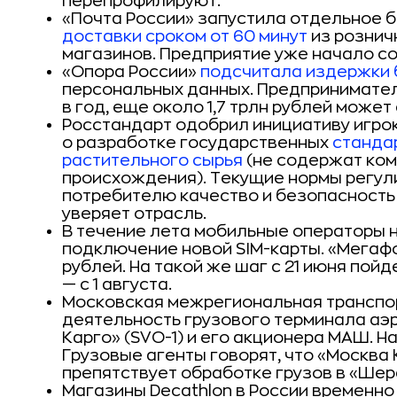
перепрофилируют.
«Почта России» запустила отдельное 
доставки сроком от 60 минут
из рознич
магазинов. Предприятие уже начало со
«Опора России»
подсчитала издержки 
персональных данных. Предпринимател
в год, еще около 1,7 трлн рублей може
Росстандарт одобрил инициативу игро
о разработке государственных
стандар
растительного сырья
(не содержат ко
происхождения). Текущие нормы регул
потребителю качество и безопасность 
уверяет отрасль.
В течение лета мобильные операторы 
подключение новой SIM-карты. «Мегафо
рублей. На такой же шаг с 21 июня пойд
— с 1 августа.
Московская межрегиональная транспо
деятельность грузового терминала а
Карго» (SVO-1) и его акционера МАШ. 
Грузовые агенты говорят, что «Москва 
препятствует обработке грузов в «Шер
Магазины Decathlon в России временно 