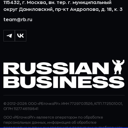
115432, г. Москва, вн. тер. г. муниципальный
округ Даниловский, пр-кт Андропова, д. 18, к. 3
team@rb.ru
© 2012-2026 ООО «РБточкаРУ». ИНН 7729703526, КПП 772501001,
ОГРН 1127746119841
ООО «РБточкаРУ» является оператором по обработке
персональных данных, информация об обработке
персональных данных и сведения о реализуемых требованиях