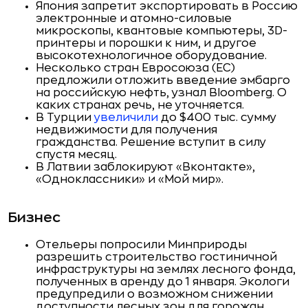
Япония запретит экспортировать в Россию
электронные и атомно-силовые
микроскопы, квантовые компьютеры, 3D-
принтеры и порошки к ним, и другое
высокотехнологичное оборудование.
Несколько стран Евросоюза (ЕС)
предложили отложить введение эмбарго
на российскую нефть, узнал Bloomberg. О
каких странах речь, не уточняется.
В Турции
увеличили
до $400 тыс. сумму
недвижимости для получения
гражданства. Решение вступит в силу
спустя месяц.
В Латвии заблокируют «Вконтакте»,
«Одноклассники» и «Мой мир».
Бизнес
Отельеры попросили Минприроды
разрешить строительство гостиничной
инфраструктуры на землях лесного фонда,
полученных в аренду до 1 января. Экологи
предупредили о возможном снижении
доступности лесных зон для горожан.