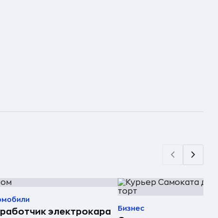
омобили
Бизнес
работчик электрокара