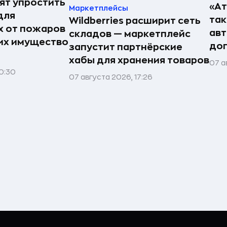
ят упростить
«А
Маркетплейсы
для
так
Wildberries расширит сеть
 от пожаров
авт
складов — маркетплейс
 их имущество
до
запустит партнёрские
хабы для хранения товаров
07 а
0:30
07 августа 2026, 17:26