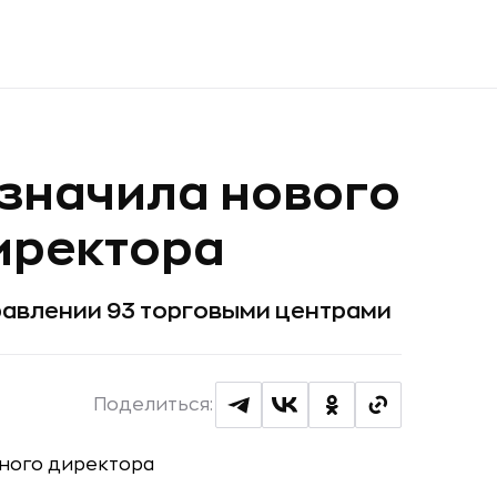
азначила нового
иректора
равлении 93 торговыми центрами
Поделиться: