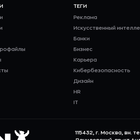
И
ТЕГИ
и
Реклама
и
Искусственный интелле
Банки
профайлы
Бизнес
ы
Карьера
сты
Кибербезопасность
Дизайн
HR
IT
115432, г. Москва, вн. т