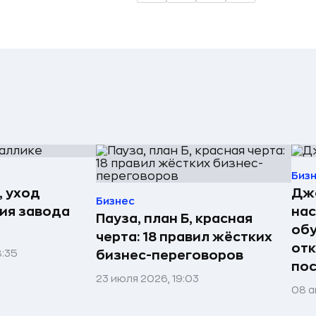
Биз
, уход
Джо
Бизнес
рия завода
нас
Пауза, план Б, красная
обу
черта: 18 правил жёстких
отк
8:35
бизнес-переговоров
пос
23 июля 2026, 19:03
08 а