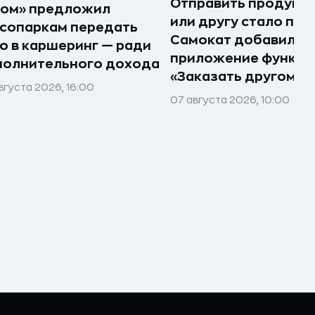
Отправить продукт
том» предложил
или другу стало про
сопаркам передать
Самокат добавил в
о в каршеринг — ради
приложение функц
полнительного дохода
«Заказать другому»
вгуста 2026, 16:00
07 августа 2026, 10:00