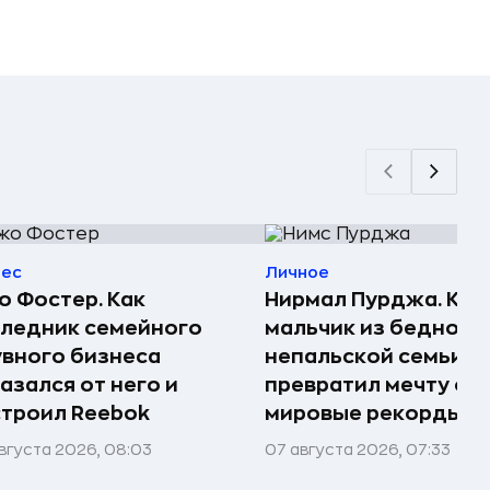
нес
Личное
 Фостер. Как
Нирмал Пурджа. Как
ледник семейного
мальчик из бедной
вного бизнеса
непальской семьи
азался от него и
превратил мечту о г
троил Reebok
мировые рекорды и 
вгуста 2026, 08:03
07 августа 2026, 07:33