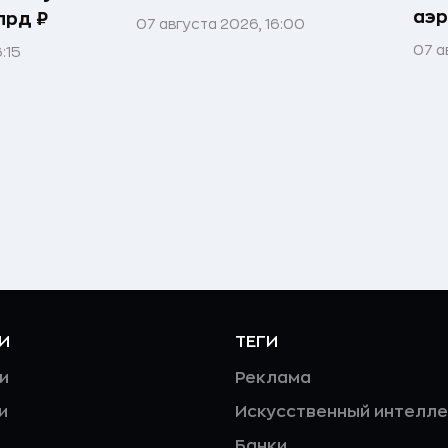
аэ
лрд ₽
07 августа 2026, 16:00
07 а
:15
И
ТЕГИ
и
Реклама
и
Искусственный интелле
Банки