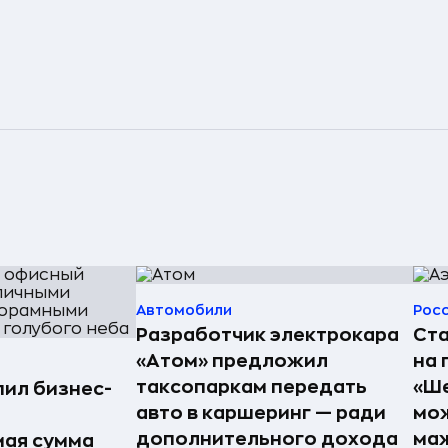
Автомобили
Рос
Разработчик электрокара
Ста
«Атом» предложил
на
таксопаркам передать
«Ше
упил бизнес-
авто в каршеринг — ради
мож
дополнительного дохода
ма
ая сумма