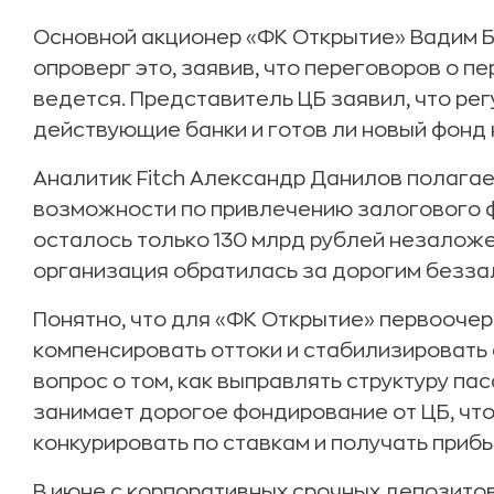
Основной акционер «ФК Открытие» Вадим Б
опроверг это, заявив, что переговоров о 
ведется. Представитель ЦБ заявил, что ре
действующие банки и готов ли новый фонд 
Аналитик Fitch Александр Данилов полагае
возможности по привлечению залогового фи
осталось только 130 млрд рублей незаложе
организация обратилась за дорогим безза
Понятно, что для «ФК Открытие» первоочер
компенсировать оттоки и стабилизировать 
вопрос о том, как выправлять структуру па
занимает дорогое фондирование от ЦБ, чт
конкурировать по ставкам и получать прибы
В июне с корпоративных срочных депозито