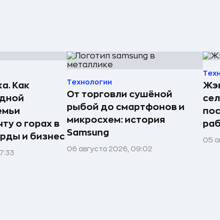
Тех
Технологии
а. Как
Жэн
От торговли сушёной
едной
сел
рыбой до смартфонов и
емьи
пос
микросхем: история
ту о горах в
раб
Samsung
рды и бизнес
05 а
06 августа 2026, 09:02
7:33