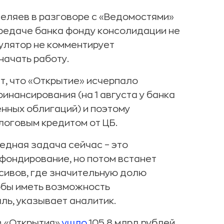
еляев в разговоре с «Ведомостями»
передаче банка фонду консолидации не
гулятор не комментирует
начать работу.
т, что «Открытие» исчерпало
нансирования (на 1 августа у банка
нных облигаций) и поэтому
логовым кредитом от ЦБ.
едная задача сейчас – это
фондирование, но потом встанет
ссивов, где значительную долю
обы иметь возможность
ль, указывает аналитик.
в «Открытия»
ушло
105,8 млрд рублей,