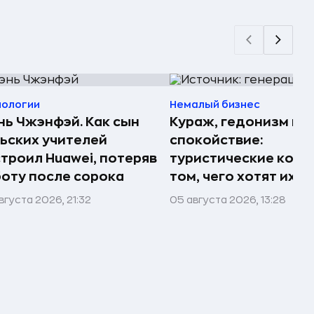
нологии
Немалый бизнес
ь Чжэнфэй. Как сын
Кураж, гедонизм и
ьских учителей
спокойствие:
троил Huawei, потеряв
туристические комп
оту после сорока
том, чего хотят их 
вгуста 2026, 21:32
05 августа 2026, 13:28