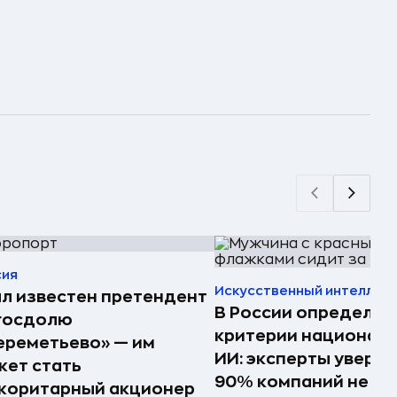
сия
Искусственный интеллек
л известен претендент
В России определил
 госдолю
критерии национал
реметьево» — им
ИИ: эксперты увере
ет стать
90% компаний не см
жоритарный акционер