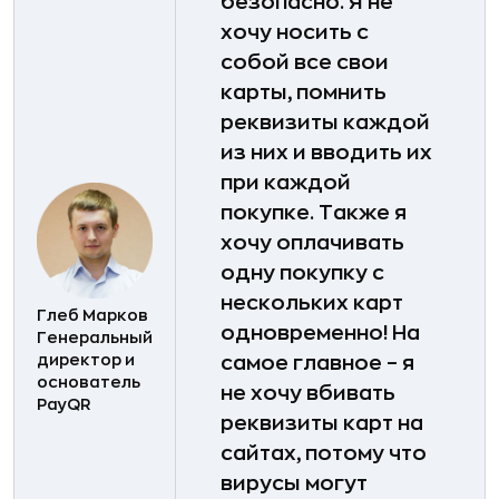
безопасно. Я не
хочу носить с
собой все свои
карты, помнить
реквизиты каждой
из них и вводить их
при каждой
покупке. Также я
хочу оплачивать
одну покупку с
нескольких карт
Глеб Марков
одновременно! На
Генеральный
директор и
самое главное – я
основатель
не хочу вбивать
PayQR
реквизиты карт на
сайтах, потому что
вирусы могут