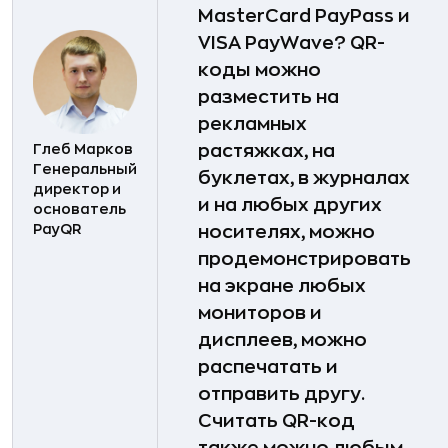
MasterCard PayPass и
VISA PayWave? QR-
коды можно
разместить на
рекламных
Глеб Марков
растяжках, на
Генеральный
буклетах, в журналах
директор и
и на любых других
основатель
PayQR
носителях, можно
продемонстрировать
на экране любых
мониторов и
дисплеев, можно
распечатать и
отправить другу.
Считать QR-код