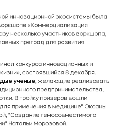
ной инновационной экосистемы была
а воркшопе «Коммерциализация
азу несколько участников воркшопа,
лавных преград для развития
инал конкурса инновационных и
жизни», состоявшийся 8 декабря.
одые ученые
, желающие реализовать
адиционного предпринимательства,
отки. В тройку призеров вошли
 для применения в медицине" Оксаны
ной, "Создание гемосовместимого
ии" Натальи Морозовой.