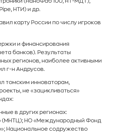
роники (НаноФаб 100, НТ-МДТ),
pe, НТИ) и др.
вил карту России по числу игроков
держки и финансирования
чета банков). Результаты
чных регионов, наиболее активными
л г-н Андрусов.
ал томским инноваторам,
оекты, не «зацикливаться»
ндах:
ные в других регионах:
 (МНТЦ); НО «Международный Фонд
о»; Национальное содружество