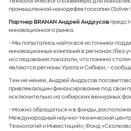
технологического конвейера для наноэлект
промышленной нанодефектоскопии (Solver Pi
Партнер
BRANAN
Андрей Андрусов
предста
инновационного рынка.
- Мы попытались найти все источники под
инновационных компаний в регионах (без у
исследования показали, что помимо столи
являются регионы Урала и Сибири, - сообщи
Тем не менее, Андрей Андрусов посоветов
привлекающим финансирование под свои пр
исключительно на сибирских венчурных фо
- Можно обращаться и в фонды, расположен
Международный научно-технический центр
Технологий и Инвестиций»; Фонд «Сколков