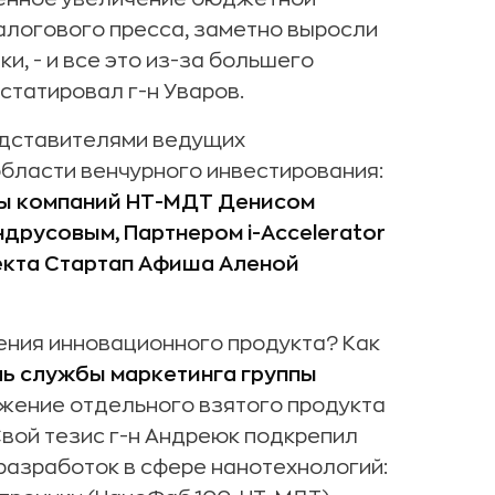
налогового пресса, заметно выросли
и, - и все это из-за большего
нстатировал г-н Уваров.
едставителями ведущих
области венчурного инвестирования:
пы компаний НТ-МДТ Денисом
русовым, Партнером i-Accelerator
кта Стартап Афиша Аленой
ения инновационного продукта? Как
ь службы маркетинга группы
ижение отдельного взятого продукта
Свой тезис г-н Андреюк подкрепил
разработок в сфере нанотехнологий: