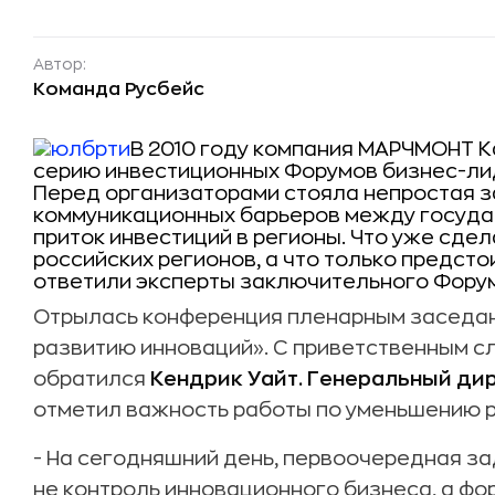
Автор:
Команда Русбейс
В 2010 году компания МАРЧМОНТ 
серию инвестиционных Форумов бизнес-л
Перед организаторами стояла непростая з
коммуникационных барьеров между государ
приток инвестиций в регионы. Что уже сде
российских регионов, а что только предсто
ответили эксперты заключительного Форум
Отрылась конференция пленарным заседан
развитию инноваций». С приветственным с
обратился
Кендрик Уайт. Генеральный ди
отметил важность работы по уменьшению р
- На сегодняшний день, первоочередная за
не контроль инновационного бизнеса, а ф