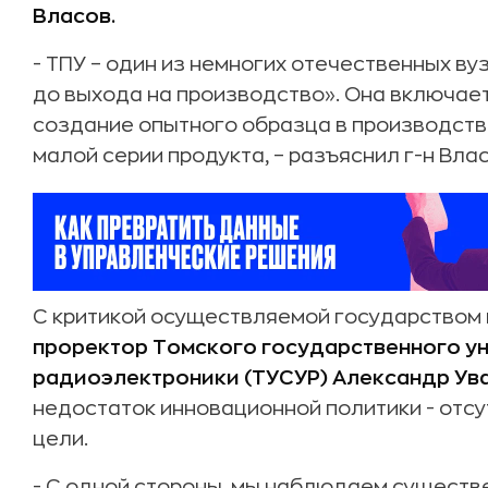
Власов.
- ТПУ – один из немногих отечественных ву
до выхода на производство». Она включае
создание опытного образца в производств
малой серии продукта, – разъяснил г-н Влас
С критикой осуществляемой государством 
проректор Томского государственного ун
радиоэлектроники (ТУСУР) Александр Ув
недостаток инновационной политики - отс
цели.
- С одной стороны, мы наблюдаем сущест