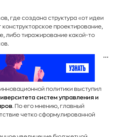
зов, где создана структура «от идеи
т конструкторское проектирование,
е, либо тиражирование какой-то
ов.
инновационной политики выступил
иверситета систем управления и
аров
. По его мнению, главный
утствие четко сформулированной
венное увеличение бюджетной