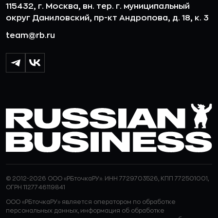
115432, г. Москва, вн. тер. г. муниципальный
округ Даниловский, пр-кт Андропова, д. 18, к. 3
team@rb.ru
© 2012-2026 ООО «РБточкаРУ». ИНН 7729703526, КПП 772501001,
ОГРН 1127746119841
ООО «РБточкаРУ» является оператором по обработке
персональных данных, информация об обработке