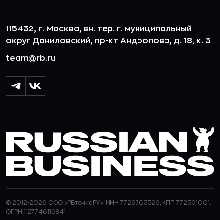
115432, г. Москва, вн. тер. г. муниципальный
округ Даниловский, пр-кт Андропова, д. 18, к. 3
team@rb.ru
© 2012-2026 ООО «РБточкаРУ». ИНН 7729703526, КПП 772501001,
ОГРН 1127746119841