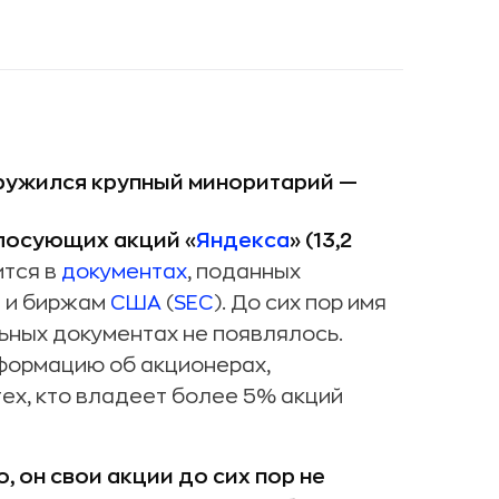
ружился крупный миноритарий —
лосующих акций «
Яндекса
» (13,2
ится в
документах
, поданных
м и биржам
США
(
SEC
). До сих пор имя
ьных документах не появлялось.
формацию об акционерах,
тех, кто владеет более 5% акций
, он свои акции до сих пор не