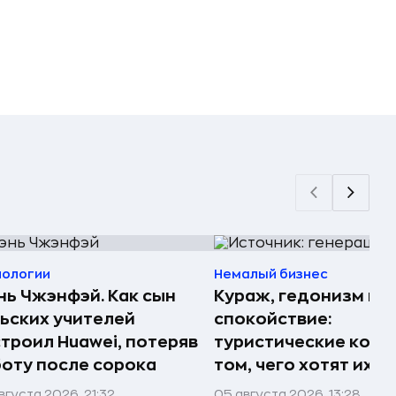
нологии
Немалый бизнес
ь Чжэнфэй. Как сын
Кураж, гедонизм и
ьских учителей
спокойствие:
троил Huawei, потеряв
туристические комп
оту после сорока
том, чего хотят их 
вгуста 2026, 21:32
05 августа 2026, 13:28