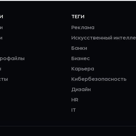
И
ТЕГИ
и
Реклама
и
Искусственный интелле
Банки
профайлы
Бизнес
ы
Карьера
сты
Кибербезопасность
Дизайн
HR
IT