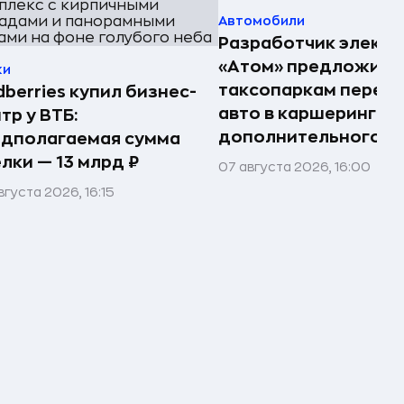
Автомобили
Разработчик электр
«Атом» предложил
ки
таксопаркам перед
dberries купил бизнес-
авто в каршеринг —
тр у ВТБ:
дополнительного д
едполагаемая сумма
лки — 13 млрд ₽
07 августа 2026, 16:00
вгуста 2026, 16:15