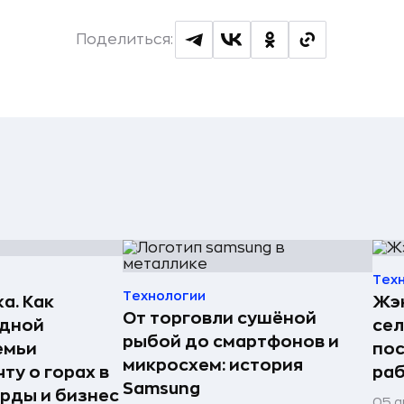
Поделиться:
Тех
Технологии
а. Как
Жэн
От торговли сушёной
едной
сел
рыбой до смартфонов и
емьи
пос
микросхем: история
ту о горах в
раб
Samsung
рды и бизнес
05 а