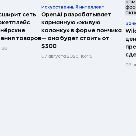
Искусственный интеллект
асширит сеть
OpenAI разрабатывает
ркетплейс
карманную «живую
Бан
тнёрские
колонку» в форме пончика
Wil
нения товаров
— она будет стоить от
цен
$300
пр
7:26
сде
07 августа 2026, 16:45
07 а