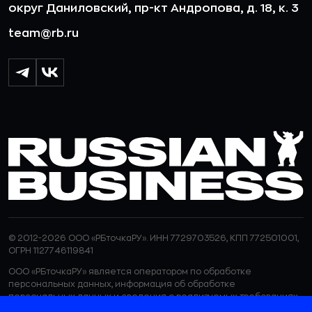
округ Даниловский, пр-кт Андропова, д. 18, к. 3
team@rb.ru
© 2012-2026 ООО «РБточкаРУ». ИНН 7729703526, КПП 772501001,
ОГРН 1127746119841
ООО «РБточкаРУ» является оператором по обработке
персональных данных, информация об обработке
персональных данных и сведения о реализуемых требованиях
к защите персональных данных отражены в
Политике в