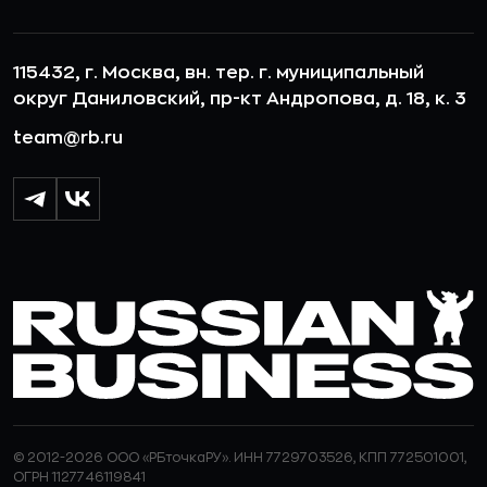
115432, г. Москва, вн. тер. г. муниципальный
округ Даниловский, пр-кт Андропова, д. 18, к. 3
team@rb.ru
© 2012-2026 ООО «РБточкаРУ». ИНН 7729703526, КПП 772501001,
ОГРН 1127746119841