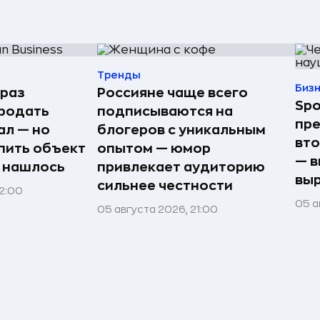
Тренды
Биз
 раз
Россияне чаще всего
Spo
родать
подписываются на
пре
ал — но
блогеров с уникальным
вто
пить объект
опытом — юмор
— в
е нашлось
привлекает аудиторию
выр
сильнее честности
22:00
05 а
05 августа 2026, 21:00