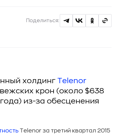
Поделиться:
онный холдинг
Telenor
рвежских крон (около $638
 года) из-за обесценения
тность
Telenor за третий квартал 2015