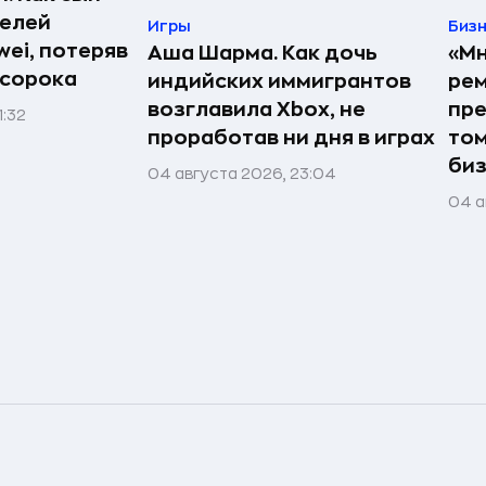
телей
Игры
Биз
ei, потеряв
Аша Шарма. Как дочь
«Мн
 сорока
индийских иммигрантов
рем
возглавила Xbox, не
пре
1:32
проработав ни дня в играх
том
би
04 августа 2026, 23:04
04 а