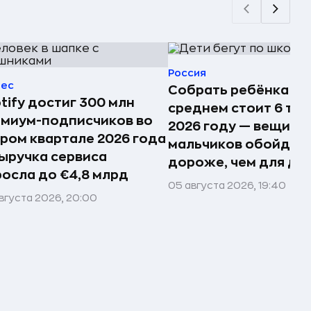
Россия
нес
Собрать ребёнка в 
tify достиг 300 млн
среднем стоит 6 тыс.
миум-подписчиков во
2026 году — вещи д
ром квартале 2026 года
мальчиков обойдут
ыручка сервиса
дороже, чем для де
осла до €4,8 млрд
05 августа 2026, 19:40
вгуста 2026, 20:00