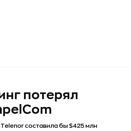
инг потерял
impelCom
 Telenor составила бы $425 млн