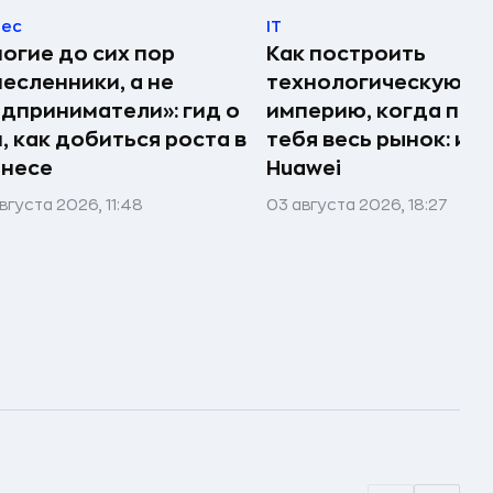
нес
IT
огие до сих пор
Как построить
есленники, а не
технологическую
дприниматели»: гид о
империю, когда про
, как добиться роста в
тебя весь рынок: ис
знесе
Huawei
вгуста 2026, 11:48
03 августа 2026, 18:27