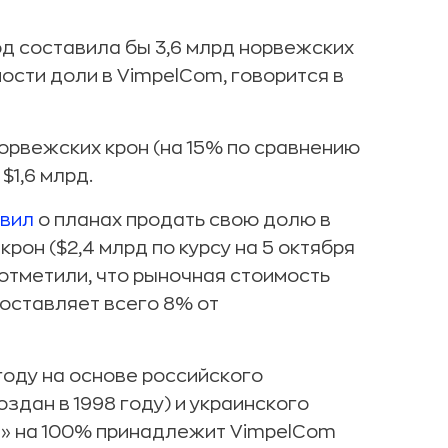
од составила бы 3,6 млрд норвежских
мости доли в VimpelCom, говорится в
норвежских крон (на 15% по сравнению
$1,6 млрд.
вил
о планах продать свою долю в
рон ($2,4 млрд по курсу на 5 октября
 отметили, что рыночная стоимость
оставляет всего 8% от
году на основе российского
здан в 1998 году) и украинского
м» на 100% принадлежит VimpelCom