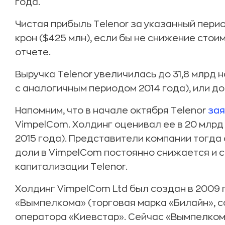
года.
Чистая прибыль Telenor за указанный пери
крон ($425 млн), если бы не снижение стои
отчете.
Выручка Telenor увеличилась до 31,8 млрд 
с аналогичным периодом 2014 года), или до 
Напомним, что в начале октября Telenor
зая
VimpelCom. Холдинг оценивал ее в 20 млрд к
2015 года). Представители компании тогда
доли в VimpelCom постоянно снижается и с
капитализации Telenor.
Холдинг VimpelCom Ltd был создан в 2009 
«Вымпелкома» (торговая марка «Билайн», со
оператора «Киевстар». Сейчас «Вымпелко