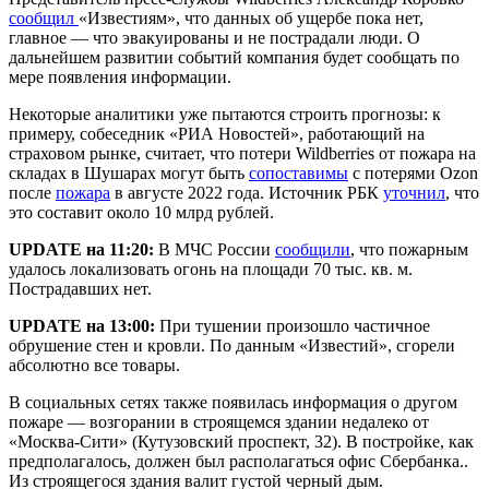
сообщил
«Известиям», что данных об ущербе пока нет,
главное — что эвакуированы и не пострадали люди. О
дальнейшем развитии событий компания будет сообщать по
мере появления информации.
Некоторые аналитики уже пытаются строить прогнозы: к
примеру, собеседник «РИА Новостей», работающий на
страховом рынке, считает, что потери Wildberries от пожара на
складах в Шушарах могут быть
сопоставимы
с потерями Ozon
после
пожара
в августе 2022 года. Источник РБК
уточнил
, что
это составит около 10 млрд рублей.
UPDATE на 11:20:
В МЧС России
сообщили
, что пожарным
удалось локализовать огонь на площади 70 тыс. кв. м.
Пострадавших нет.
UPDATE на 13:00:
При тушении произошло частичное
обрушение стен и кровли. По данным «Известий», сгорели
абсолютно все товары.
В социальных сетях также появилась информация о другом
пожаре — возгорании в строящемся здании недалеко от
«Москва-Сити» (Кутузовский проспект, 32). В постройке, как
предполагалось, должен был располагаться офис Сбербанка..
Из строящегося здания валит густой черный дым.