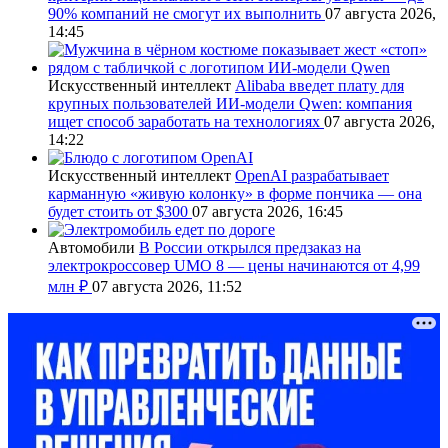
90% компаний не смогут их выполнить
07 августа 2026,
14:45
Искусственный интеллект
Alibaba введет плату для
крупных пользователей ИИ-модели Qwen: компания
ищет способ заработать на технологиях
07 августа 2026,
14:22
Искусственный интеллект
OpenAI разрабатывает
карманную «живую колонку» в форме пончика — она
будет стоить от $300
07 августа 2026, 16:45
Автомобили
В России открылся предзаказ на
электрокроссовер UMO 8 — цены начинаются от 4,99
млн ₽
07 августа 2026, 11:52