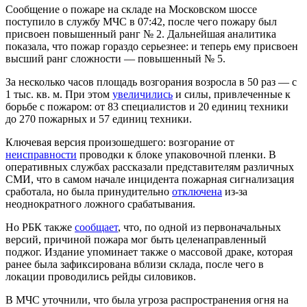
Сообщение о пожаре на складе на Московском шоссе
поступило в службу МЧС в 07:42, после чего пожару был
присвоен повышенный ранг № 2. Дальнейшая аналитика
показала, что пожар гораздо серьезнее: и теперь ему присвоен
высший ранг сложности — повышенный № 5.
За несколько часов площадь возгорания возросла в 50 раз — с
1 тыс. кв. м. При этом
увеличились
и силы, привлеченные к
борьбе с пожаром: от 83 специалистов и 20 единиц техники
до 270 пожарных и 57 единиц техники.
Ключевая версия произошедшего: возгорание от
неисправности
проводки к блоке упаковочной пленки. В
оперативных службах рассказали представителям различных
СМИ, что в самом начале инцидента пожарная сигнализация
сработала, но была принудительно
отключена
из-за
неоднократного ложного срабатывания.
Но РБК также
сообщает
, что, по одной из первоначальных
версий, причиной пожара мог быть целенаправленный
поджог. Издание упоминает также о массовой драке, которая
ранее была зафиксирована вблизи склада, после чего в
локации проводились рейды силовиков.
В МЧС уточнили, что была угроза распространения огня на