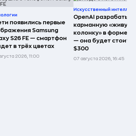
Искусственный интеллек
нологии
OpenAI разрабатыв
ети появились первые
карманную «живую
ображения Samsung
колонку» в форме п
axy S26 FE — смартфон
— она будет стоить 
дет в трёх цветах
$300
вгуста 2026, 11:00
07 августа 2026, 16:45