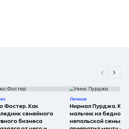
нес
Личное
 Фостер. Как
Нирмал Пурджа. Как
ледник семейного
мальчик из бедной
вного бизнеса
непальской семьи
азался от него и
превратил мечту о г