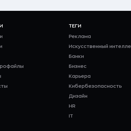
И
ТЕГИ
и
Реклама
и
Искусственный интелле
Банки
профайлы
Бизнес
ы
Карьера
сты
Кибербезопасность
Дизайн
HR
IT