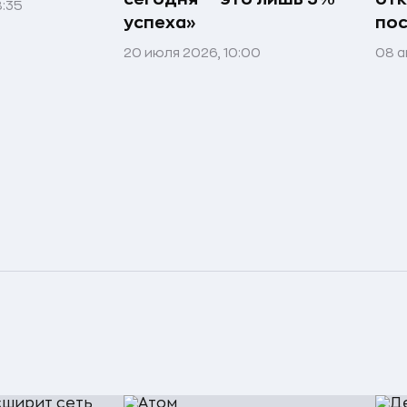
8:35
успеха»
пос
20 июля 2026, 10:00
08 а