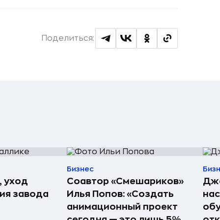
Поделиться:
Бизнес
Биз
, уход
Соавтор «Смешариков»
Джо
рия завода
Илья Попов: «Создать
нас
анимационный проект
обу
сегодня — это лишь 5%
отк