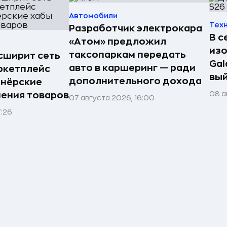
Автомобили
Тех
Разработчик электрокара
В с
«Атом» предложил
из
таксопаркам передать
асширит сеть
Gal
авто в каршеринг — ради
ркетплейс
вый
дополнительного дохода
тнёрские
08 а
нения товаров
07 августа 2026, 16:00
7:26