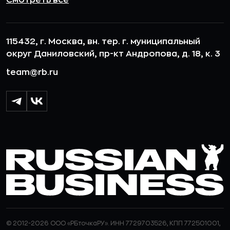
Смотреть все
115432, г. Москва, вн. тер. г. муниципальный
округ Даниловский, пр-кт Андропова, д. 18, к. 3
team@rb.ru
© 2012-2026 ООО «РБточкаРУ». ИНН 7729703526, КПП 772501001,