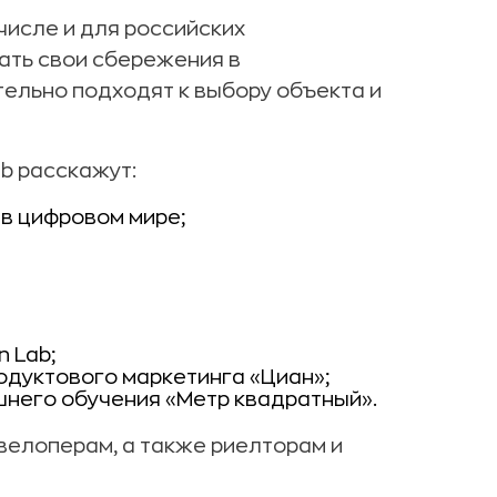
 числе и для российских
ать свои сбережения в
тельно подходят к выбору объекта и
ab расскажут:
в цифровом мире;
n Lab;
одуктового маркетинга «Циан»;
шнего обучения «Метр квадратный».
велоперам, а также риелторам и