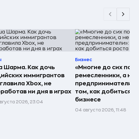
ы
Бизнес
 Шарма. Как дочь
«Многие до сих пор
ийских иммигрантов
ремесленники, а не
главила Xbox, не
предприниматели»: 
работав ни дня в играх
том, как добиться р
бизнесе
вгуста 2026, 23:04
04 августа 2026, 11:48