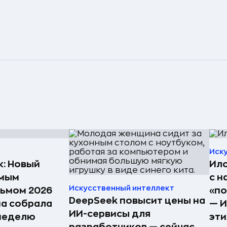
Иск
к: Новый
Ило
амым
с н
Искусственный интеллект
ьмом 2026
«по
DeepSeek повысит цены на
на собрала
— И
ИИ-сервисы для
 неделю
эти
разработчиков — сейчас