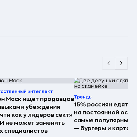
усственный интеллект
Тренды
н Маск ищет продавцов
15% россиян едят ф
авыками убеждения
на постоянной осно
чти как у лидеров сект»
самые популярные 
И не может заменить
— бургеры и картош
х специалистов