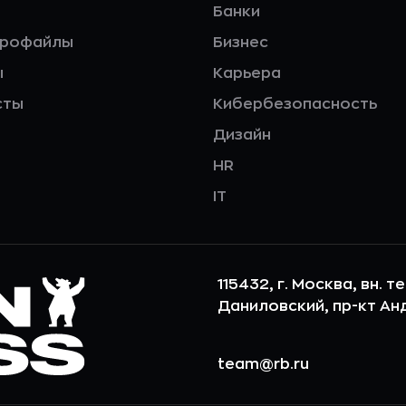
Банки
профайлы
Бизнес
ы
Карьера
сты
Кибербезопасность
Дизайн
HR
IT
115432, г. Москва, вн. т
Даниловский, пр-кт Андр
team@rb.ru