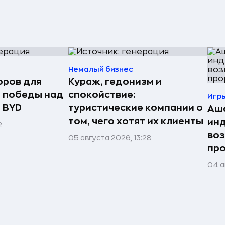
Немалый бизнес
оров для
Кураж, гедонизм и
 победы над
спокойствие:
Игр
я BYD
туристические компании о
Аша
том, чего хотят их клиенты
инд
2
воз
05 августа 2026, 13:28
про
04 а