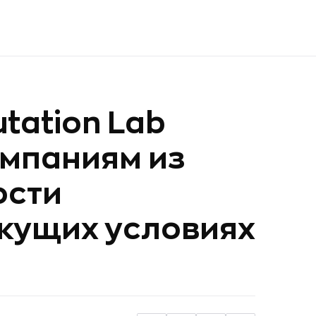
tation Lab
омпаниям из
ости
екущих условиях