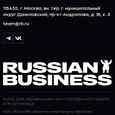
115432, г. Москва, вн. тер. г. муниципальный
округ Даниловский, пр-кт Андропова, д. 18, к. 3
team@rb.ru
© 2012-2026 ООО «РБточкаРУ». ИНН 7729703526, КПП 772501001,
ОГРН 1127746119841
ООО «РБточкаРУ» является оператором по обработке