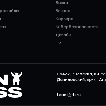
Банки
профайлы
Бизнес
ы
Карьера
сты
Кибербезопасность
Дизайн
HR
IT
115432, г. Москва, вн. т
Даниловский, пр-кт Андр
team@rb.ru