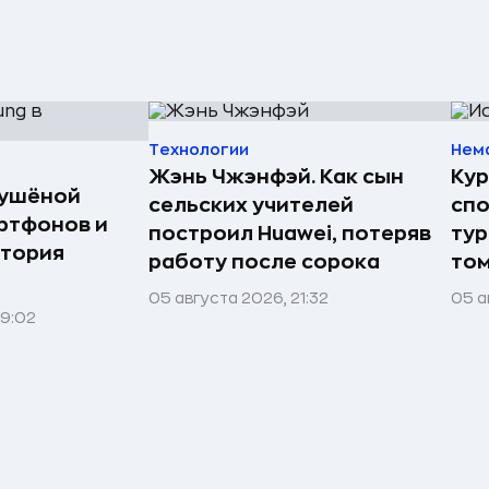
Технологии
Нем
Жэнь Чжэнфэй. Как сын
Кур
сушёной
сельских учителей
спо
ртфонов и
построил Huawei, потеряв
тур
стория
работу после сорока
том
05 августа 2026, 21:32
05 а
09:02