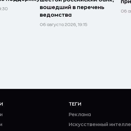
при
вошедший в перечень
9:30
06 а
ведомства
06 августа 2026, 19:15
И
ТЕГИ
и
Реклама
и
Искусственный интелле