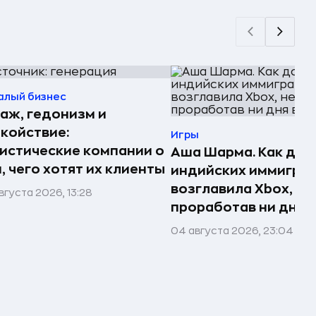
алый бизнес
аж, гедонизм и
койствие:
Игры
истические компании о
Аша Шарма. Как доч
, чего хотят их клиенты
индийских иммигра
возглавила Xbox, не
вгуста 2026, 13:28
проработав ни дня в
04 августа 2026, 23:04