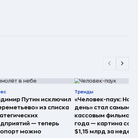
нес
Тренды
димир Путин исключил
«Человек-паук: Нов
реметьево» из списка
день» стал самым
атегических
кассовым фильмом 
дприятий — теперь
года — картина соб
ропорт можно
$1,15 млрд за недел