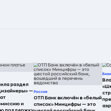
Биз
Вла
ила раздел
«Ше
дизайнеры» —
Россия
стр
ат
ОТП Банк включён в «белый
пре
омиссию и
список» Минцифры — это
аэ
ую поддержку
шестой российский банк,