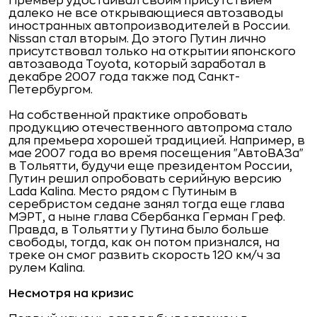
Премьер удостаивал своим присутствием
далеко не все открывающиеся автозаводы
иностранных автопроизводителей в России.
Nissan стал вторым. До этого Путин лично
присутствовал только на открытии японского
автозавода Toyota, который заработал в
декабре 2007 года также под Санкт-
Петербургом.
На собственной практике опробовать
продукцию отечественного автопрома стало
для премьера хорошей традицией. Например, в
мае 2007 года во время посещения "АвтоВАЗа"
в Тольятти, будучи еще президентом России,
Путин решил опробовать серийную версию
Lada Kalina. Место рядом с Путиным в
серебристом седане занял тогда еще глава
МЭРТ, а ныне глава Сбербанка Герман Греф.
Правда, в Тольятти у Путина было больше
свободы, тогда, как он потом признался, на
треке он смог развить скорость 120 км/ч за
рулем Kalina.
Несмотря на кризис