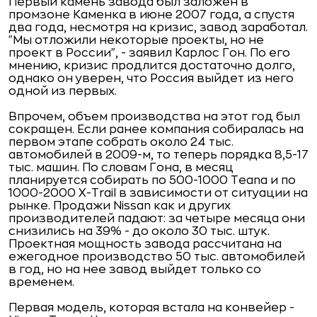
Первый камень завода был заложен в
промзоне Каменка в июне 2007 года, а спустя
два года, несмотря на кризис, завод заработал.
"Мы отложили некоторые проекты, но не
проект в России", - заявил Карлос Гон. По его
мнению, кризис продлится достаточно долго,
однако он уверен, что Россия выйдет из него
одной из первых.
Впрочем, объем производства на этот год был
сокращен. Если ранее компания собиралась на
первом этапе собрать около 24 тыс.
автомобилей в 2009-м, то теперь порядка 8,5-17
тыс.
машин. По словам Гона, в месяц
планируется собирать по 500-1000 Teana и по
1000-2000 X-Trail в зависимости от ситуации на
рынке. Продажи Nissan как и других
производителей падают: за четыре месяца они
снизились на 39% - до около 30 тыс. штук.
Проектная мощность завода рассчитана на
ежегодное производство 50 тыс. автомобилей
в год, но на нее завод выйдет только со
временем.
Первая модель, которая встала на конвейер -