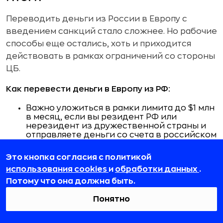
Переводить деньги из России в Европу с
введением санкций стало сложнее. Но рабочие
способы еще остались, хоть и приходится
действовать в рамках ограничений со стороны
ЦБ.
Как перевести деньги в Европу из РФ:
Важно уложиться в рамки лимита до $1 млн
в месяц, если вы резидент РФ или
нерезидент из дружественной страны и
отправляете деньги со счета в российском
банке.
Лимит суточных переводов без открытия
Это кнопка согласия с политикой
банковского счета в РФ — $5 тыс., за месяц
использования cookies
и
обработки данных
.
— не больше $150 тыс..
Рабочие способы:
Потому что она должна быть.
Понятно
SWIFT-переводы со счета в российском
банке по номеру счета в банк за рубежом;