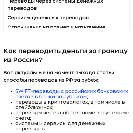
Переводы через системы денежных
переводов
Сервисы денежных переводов
Ограничения на размер и назначение
переводов
Способы, которые больше не доступны
Как переводить деньги за границу
Какие есть риски при переводе денег за
из России?
границу?
Итоги
Вот актуальные на момент выхода статьи
способы переводов из РФ за рубеж:
SWIFT-переводы с российских банковских
счетов в банки за рубежом
;
переводы в криптовалютах, в том числе в
стейблкоинах;
переводы через собственные зарубежные
счета;
системы и сервисы для денежных
переводов.