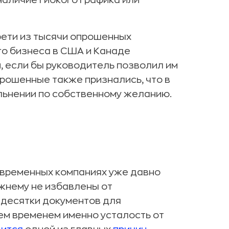
аличие гибкого графика или
трети из тысячи опрошенных
го бизнеса в США и Канаде
, если бы руководитель позволил им
прошенные также признались, что в
ольнении по собственному желанию.
современных компаниях уже давно
жнему не избавлены от
десятки документов для
ем временем именно усталость от