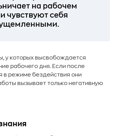
ьничает на рабочем
и чувствуют себя
 ущемленными.
ы, у которых высвобождается
ие рабочего дня. Если после
 в режиме бездействия они
аботы вызывает только негативную
знания