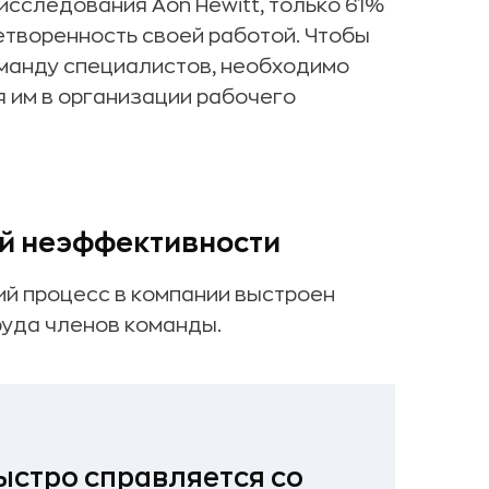
исследования Aon Hewitt, только 61%
етворенность своей работой. Чтобы
манду специалистов, необходимо
я им в организации рабочего
й неэффективности
чий процесс в компании выстроен
руда членов команды.
ыстро справляется со