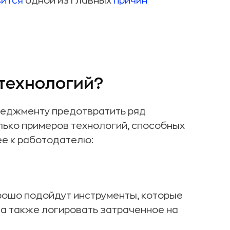
вится
одной из главных
причин
 технологий?
неджменту предотвратить ряд
лько примеров технологий, способных
ее к работодателю:
рошо подойдут инструменты, которые
 а также логировать затраченное на