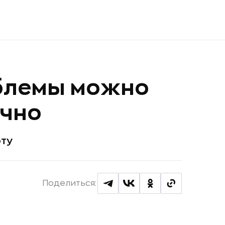
блемы можно
ично
оту
Поделиться: