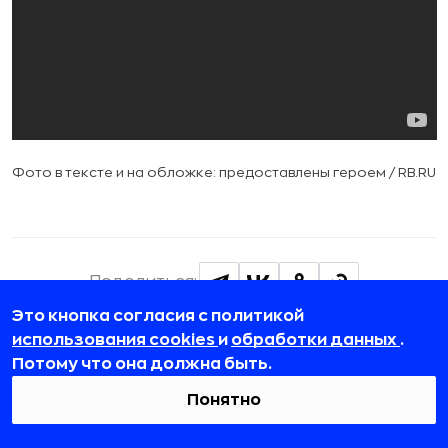
Фото в тексте и на обложке: предоставлены героем / RB.RU
Поделиться:
Это кнопка согласия с политикой
Подписаться на телеграм-канал
использования cookies
и
обработки данных
.
Потому что она должна быть.
Понятно