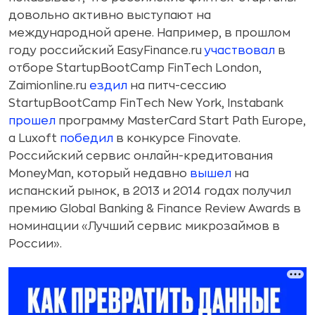
довольно активно выступают на
международной арене. Например, в прошлом
году российский EasyFinance.ru
участвовал
в
отборе StartupBootCamp FinTech London,
Zaimionline.ru
ездил
на питч-сессию
StartupBootCamp FinTech New York, Instabank
прошел
программу MasterCard Start Path Europe,
а Luxoft
победил
в конкурсе Finovate.
Российский сервис онлайн-кредитования
MoneyMan, который недавно
вышел
на
испанский рынок, в 2013 и 2014 годах получил
премию Global Banking & Finance Review Awards в
номинации «Лучший сервис микрозаймов в
России».