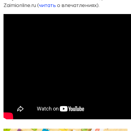
Zaimionline.ru (
читать
о впечатлениях).