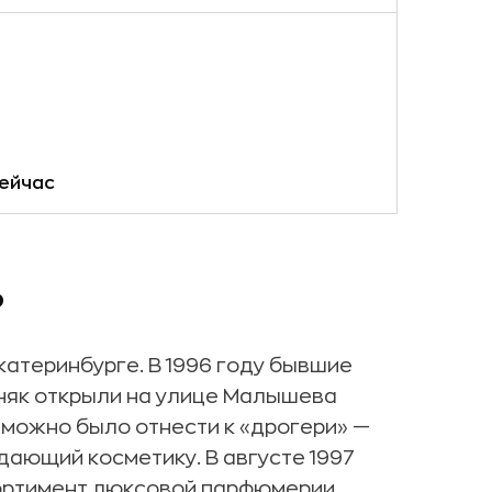
сейчас
?
катеринбурге. В 1996 году бывшие
няк открыли на улице Малышева
 можно было отнести к «дрогери» —
одающий косметику. В августе 1997
ортимент люксовой парфюмерии.