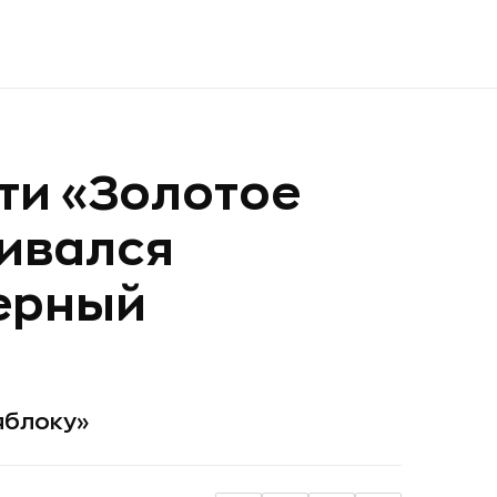
ти «Золотое
вивался
ерный
яблоку»