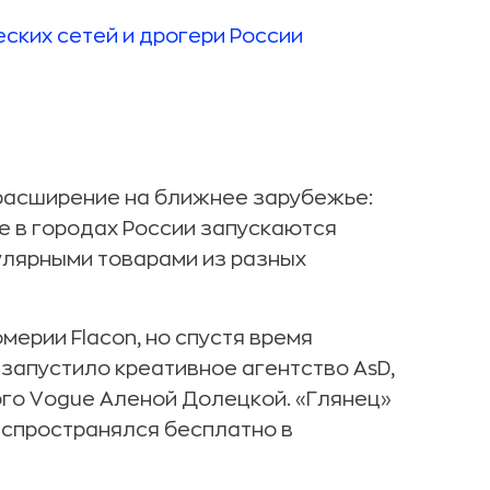
 расширение на ближнее зарубежье:
е в городах России запускаются
улярными товарами из разных
мерии Flacon, но спустя время
езапустило креативное агентство AsD,
го Vogue Аленой Долецкой. «Глянец»
аспространялся бесплатно в