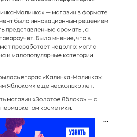
линка-Малинка» — магазин в формате
момент было инновационным решением
ть представленные ароматы, а
овароучет. Было мнение, что в
мат проработает недолго: могло
на и малопопулярные категории
крылась вторая «Калинка-Малинка»:
м Яблоком» еще несколько лет.
ть магазин «Золотое Яблоко» — с
упермаркетом косметики.