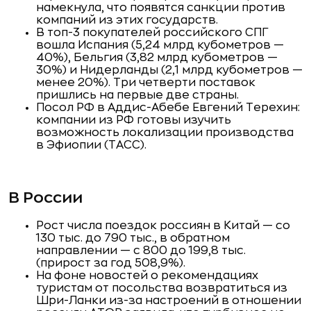
намекнула, что появятся санкции против
компаний из этих государств.
В топ-3 покупателей российского СПГ
вошла Испания (5,24 млрд кубометров —
40%), Бельгия (3,82 млрд кубометров —
30%) и Нидерланды (2,1 млрд кубометров —
менее 20%). Три четверти поставок
пришлись на первые две страны.
Посол РФ в Аддис-Абебе Евгений Терехин:
компании из РФ готовы изучить
возможность локализации производства
в Эфиопии (ТАСС).
В России
Рост числа поездок россиян в Китай — со
130 тыс. до 790 тыс., в обратном
направлении — с 800 до 199,8 тыс.
(прирост за год 508,9%).
На фоне новостей о рекомендациях
туристам от посольства возвратиться из
Шри-Ланки из-за настроений в отношении