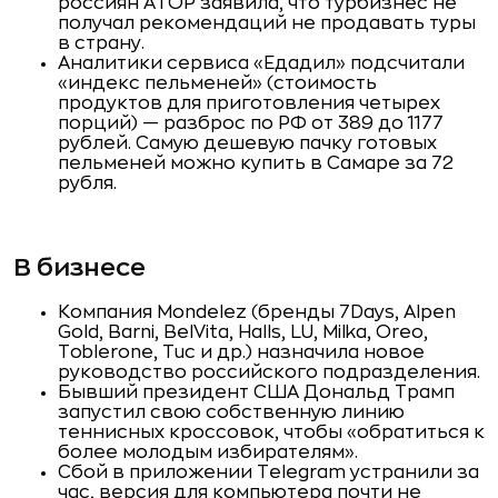
россиян АТОР заявила, что турбизнес не
получал рекомендаций не продавать туры
в страну.
Аналитики сервиса «Едадил» подсчитали
«индекс пельменей» (стоимость
продуктов для приготовления четырех
порций) — разброс по РФ от 389 до 1177
рублей. Самую дешевую пачку готовых
пельменей можно купить в Самаре за 72
рубля.
В бизнесе
Компания Mondelez (бренды 7Days, Alpen
Gold, Barni, BelVita, Halls, LU, Milka, Oreo,
Toblerone, Tuc и др.) назначила новое
руководство российского подразделения.
Бывший президент США Дональд Трамп
запустил свою собственную линию
теннисных кроссовок, чтобы «обратиться к
более молодым избирателям».
Сбой в приложении Telegram устранили за
час, версия для компьютера почти не