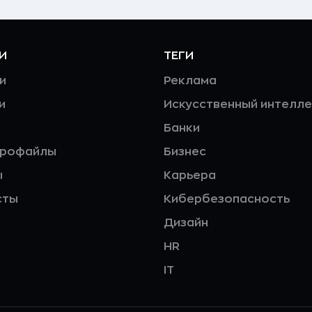
И
ТЕГИ
и
Реклама
и
Искусственный интелле
Банки
профайлы
Бизнес
ы
Карьера
сты
Кибербезопасность
Дизайн
HR
IT