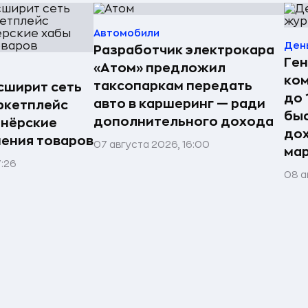
Автомобили
Ден
Разработчик электрокара
Ген
«Атом» предложил
ко
таксопаркам передать
асширит сеть
до 
авто в каршеринг — ради
ркетплейс
быс
дополнительного дохода
тнёрские
дох
нения товаров
07 августа 2026, 16:00
ма
7:26
08 а