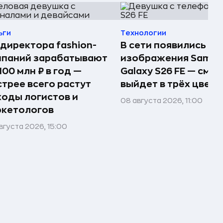
ьги
Технологии
директора fashion-
В сети появились п
мпаний зарабатывают
изображения Samsu
100 млн ₽ в год —
Galaxy S26 FE — сма
трее всего растут
выйдет в трёх цвета
оды логистов и
08 августа 2026, 11:00
ркетологов
вгуста 2026, 15:00