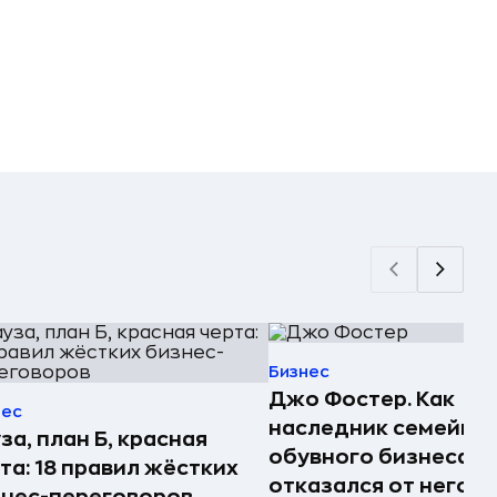
Бизнес
Джо Фостер. Как
нес
наследник семейно
за, план Б, красная
обувного бизнеса
та: 18 правил жёстких
отказался от него и