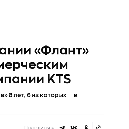
ании «Флант»
ммерческим
мпании KTS
 8 лет, 6 из которых — в
Поделиться: