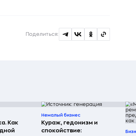
Поделиться:
Немалый бизнес
а. Как
Кураж, гедонизм и
едной
спокойствие:
Биз