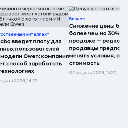
Бизнес
Снижение цены биз
более чем на 30% п
усственный интеллект
продаже — редкость
baba введет плату для
продавцы предпоч
пных пользователей
менять условия, а не
модели Qwen: компания
стоимость
т способ заработать
технологиях
07 августа 2026, 13:20
вгуста 2026, 14:22