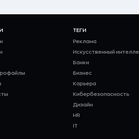
И
ТЕГИ
и
Реклама
и
Искусственный интелле
Банки
профайлы
Бизнес
ы
Карьера
сты
Кибербезопасность
Дизайн
HR
IT