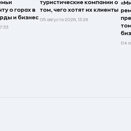
емьи
туристические компании о
«Мн
ту о горах в
том, чего хотят их клиенты
рем
рды и бизнес
пре
05 августа 2026, 13:28
том
7:33
би
04 а