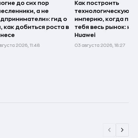
огие до сих пор
Как построить
есленники, а не
технологическую
дприниматели»: гид о
империю, когда про
, как добиться роста в
тебя весь рынок: ис
знесе
Huawei
вгуста 2026, 11:48
03 августа 2026, 18:27