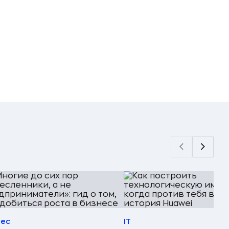
нес
IT