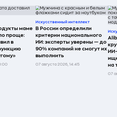
Искусственный интеллект
одукты маме
В России определили
Иск
ло проще:
критерии национального
Ali
вил в
ИИ: эксперты уверены — до
кру
функцию
90% компаний не смогут их
ИИ-
угому»
выполнить
ище
0:00
07 августа 2026, 14:45
на 
07 а