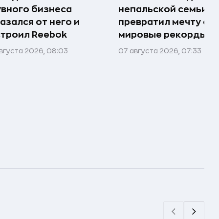
вного бизнеса
непальской семьи
азался от него и
превратил мечту о г
троил Reebok
мировые рекорды и 
вгуста 2026, 08:03
07 августа 2026, 07:33