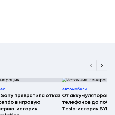
нес
Автомобили
 Sony превратила отказ
От аккумуляторов д
tendo в игровую
телефонов до побе
ерию: история
Tesla: история BYD