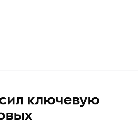
ысил ключевую
довых