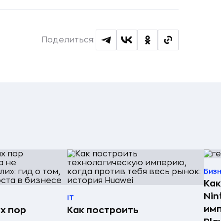
Поделиться:
Биз
Как
Nin
IT
имп
х пор
Как построить