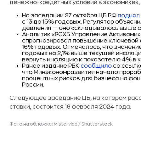
денежно-кредитных условий в экономике», 
На заседании 27 октября ЦБ РФ
поднял
c 13 до 15% годовых. Регулятор объяс
давления — оно «складывалось выше о
Аналитик «РСХБ Управление Активами»
спрогнозировал повышение ключевой ст
16% годовых. Отмечалось, что значени
годовых на 2,1% выше текущей инфляци
вернуть инфляцию к показателю 4% в 
Ранее издание РБК
сообщило
со ссылк
что Минэкономразвития начало прора
процентных рисков для бизнеса на фо
России.
Следующее заседание ЦБ, на котором расс
ставки, состоится 16 февраля 2024 года.
Фото на обложке: Mistervlad /
Shutterstock