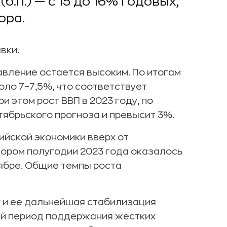
б.п.) — c 15 до 16% годовых,
ора.
вки.
авление остается высоким. По итогам
ло 7–7,5%, что соответствует
и этом рост ВВП в 2023 году, по
ябрьского прогноза и превысит 3%.
ийской экономики вверх от
тором полугодии 2023 года оказалось
ябре. Общие темпы роста
у и ее дальнейшая стабилизация
й период поддержания жестких