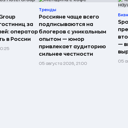
Тренды
Биз
Group
Россияне чаще всего
Spo
гостиниц за
подписываются на
пре
лей: оператор
блогеров с уникальным
вто
ь в России
опытом — юмор
— в
привлекает аудиторию
00:25
выр
сильнее честности
05 а
05 августа 2026, 21:00