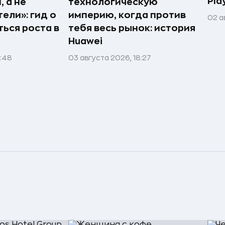
Pla
 а не
технологическую
ели»: гид о
империю, когда против
02 а
ться роста в
тебя весь рынок: история
Huawei
1:48
03 августа 2026, 18:27