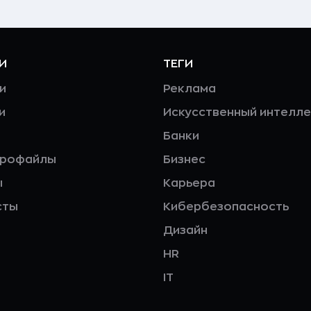
И
ТЕГИ
и
Реклама
и
Искусственный интелле
Банки
профайлы
Бизнес
ы
Карьера
сты
Кибербезопасность
Дизайн
HR
IT