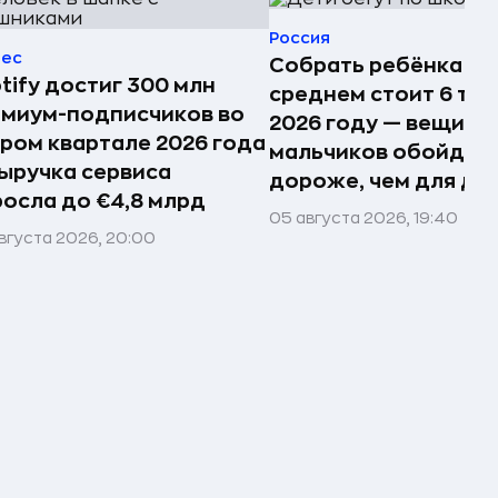
Россия
нес
Собрать ребёнка в 
tify достиг 300 млн
среднем стоит 6 тыс.
миум-подписчиков во
2026 году — вещи д
ром квартале 2026 года
мальчиков обойдут
ыручка сервиса
дороже, чем для де
осла до €4,8 млрд
05 августа 2026, 19:40
вгуста 2026, 20:00