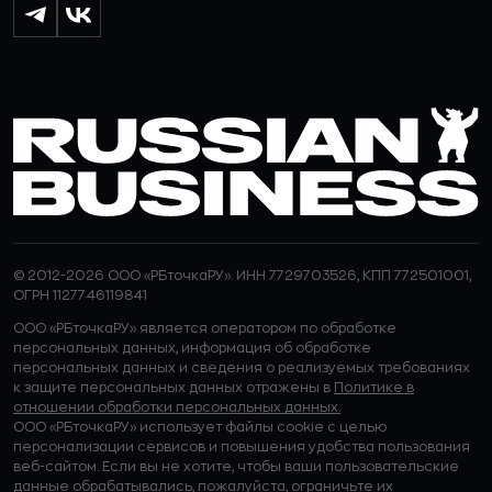
© 2012-2026 ООО «РБточкаРУ». ИНН 7729703526, КПП 772501001,
ОГРН 1127746119841
ООО «РБточкаРУ» является оператором по обработке
персональных данных, информация об обработке
персональных данных и сведения о реализуемых требованиях
к защите персональных данных отражены в
Политике в
отношении обработки персональных данных.
ООО «РБточкаРУ» использует файлы cookie с целью
персонализации сервисов и повышения удобства пользования
веб-сайтом. Если вы не хотите, чтобы ваши пользовательские
данные обрабатывались, пожалуйста, ограничьте их