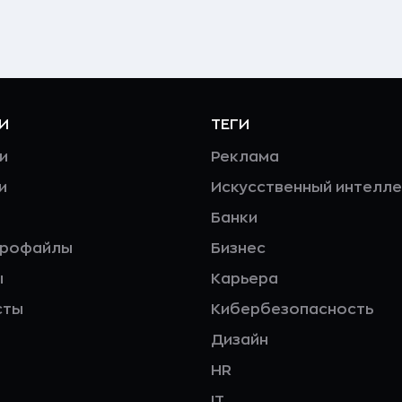
И
ТЕГИ
и
Реклама
и
Искусственный интелле
Банки
профайлы
Бизнес
ы
Карьера
сты
Кибербезопасность
Дизайн
HR
IT