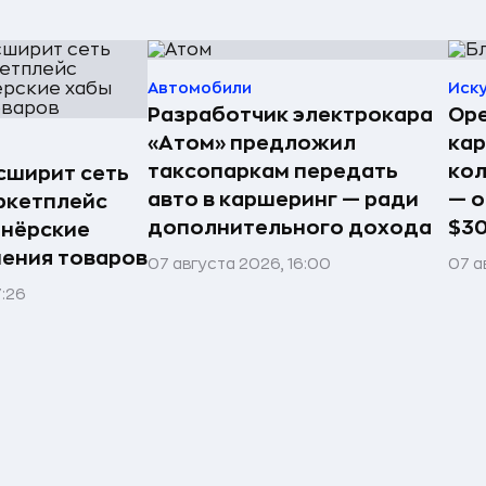
Автомобили
Иск
Разработчик электрокара
Ope
«Атом» предложил
ка
таксопаркам передать
кол
асширит сеть
авто в каршеринг — ради
— о
ркетплейс
дополнительного дохода
$3
тнёрские
нения товаров
07 августа 2026, 16:00
07 а
7:26