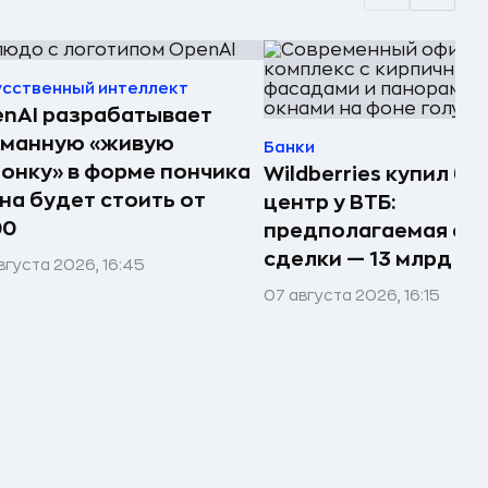
усственный интеллект
nAI разрабатывает
рманную «живую
Банки
онку» в форме пончика
Wildberries купил би
на будет стоить от
центр у ВТБ:
00
предполагаемая су
сделки — 13 млрд ₽
вгуста 2026, 16:45
07 августа 2026, 16:15