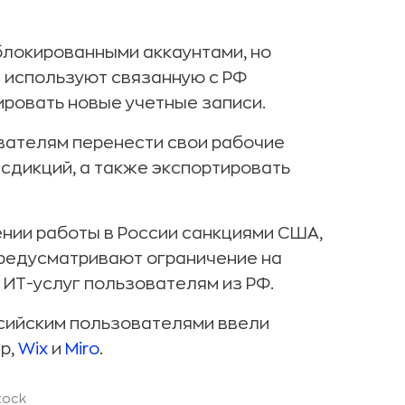
блокированными аккаунтами, но
е используют связанную с РФ
ровать новые учетные записи.
вателям перенести свои рабочие
исдикций, а также экспортировать
нии работы в России санкциями США,
 предусматривают ограничение на
 ИТ-услуг пользователям из РФ.
оссийским пользователями ввели
р,
Wix
и
Miro
.
tock