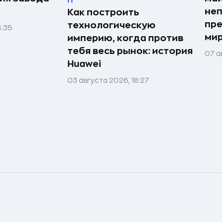
IT
неп
Как построить
пре
технологическую
8:35
мир
империю, когда против
тебя весь рынок: история
07 а
Huawei
03 августа 2026, 18:27