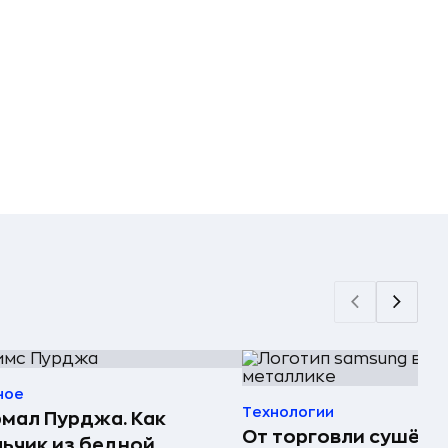
ное
Технологии
мал Пурджа. Как
От торговли сушёно
ьчик из бедной