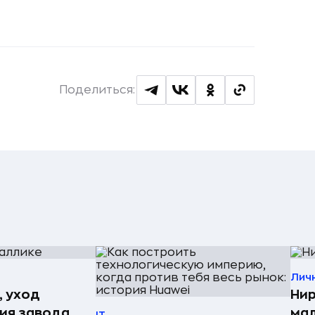
Поделиться:
Лич
, уход
Нир
рия завода
мал