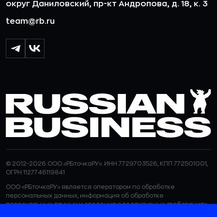
округ Даниловский, пр-кт Андропова, д. 18, к. 3
team@rb.ru
© 2012-2026 ООО «РБточкаРУ». ИНН 7729703526, КПП 772501001,
ОГРН 1127746119841
ООО «РБточкаРУ» является оператором по обработке
персональных данных, информация об обработке
персональных данных и сведения о реализуемых требованиях
к защите персональных данных отражены в
Политике в