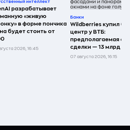
усственный интеллект
nAI разрабатывает
рманную «живую
Банки
онку» в форме пончика
Wildberries купил би
на будет стоить от
центр у ВТБ:
00
предполагаемая су
сделки — 13 млрд ₽
вгуста 2026, 16:45
07 августа 2026, 16:15