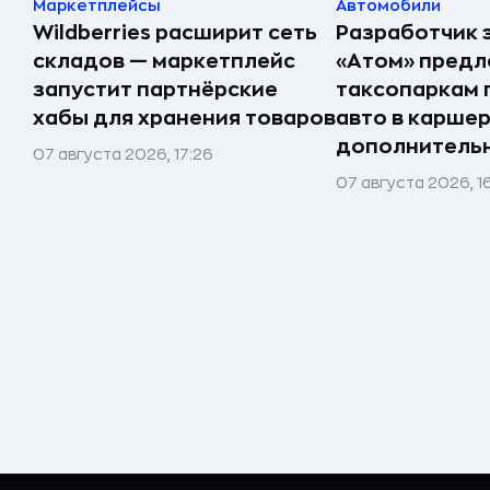
Маркетплейсы
Автомобили
Wildberries расширит сеть
Разработчик 
складов — маркетплейс
«Атом» пред
запустит партнёрские
таксопаркам 
хабы для хранения товаров
авто в карше
дополнитель
07 августа 2026, 17:26
07 августа 2026, 1