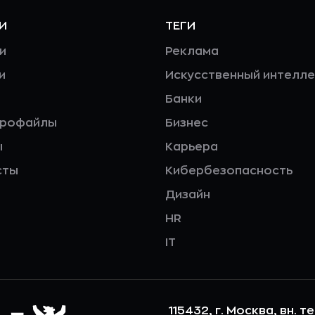
И
ТЕГИ
и
Реклама
и
Искусственный интелле
Банки
профайлы
Бизнес
ы
Карьера
сты
Кибербезопасность
Дизайн
HR
IT
115432, г. Москва, вн. т