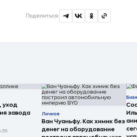
Поделиться:
Биз
, уход
Со
рия завода
Иль
Личное
ан
Ван Чуаньфу. Как химик без
сег
денег на оборудование
8:35
усп