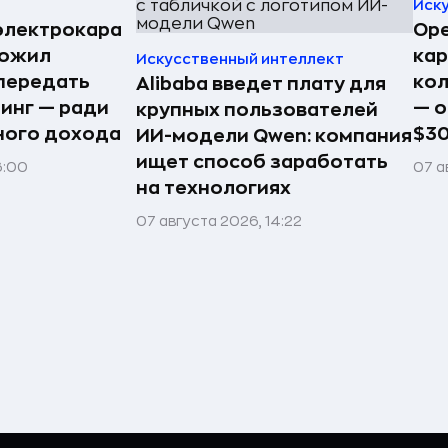
Иск
электрокара
Ope
ложил
ка
Искусственный интеллект
передать
кол
Alibaba введет плату для
ринг — ради
— о
крупных пользователей
ного дохода
$3
ИИ-модели Qwen: компания
ищет способ заработать
6:00
07 а
на технологиях
07 августа 2026, 14:22