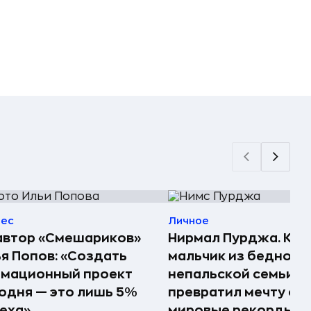
нес
Личное
автор «Смешариков»
Нирмал Пурджа. Как
я Попов: «Создать
мальчик из бедной
имационный проект
непальской семьи
одня — это лишь 5%
превратил мечту о г
еха»
мировые рекорды и 