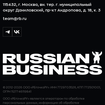
115432, г. Москва, вн. тер. г. муниципальный
округ Даниловский, пр-кт Андропова, д. 18, к. 3
team@rb.ru
© 2012-2026 ООО «РБточкаРУ». ИНН 7729703526, КПП 772501001,
ОГРН 1127746119841
ООО «РБточкаРУ» является оператором по обработке
персональных данных, информация об обработке