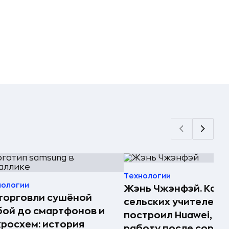
Технологии
нологии
Жэнь Чжэнфэй. Как 
торговли сушёной
сельских учителей
ой до смартфонов и
построил Huawei, по
росхем: история
работу после сорок