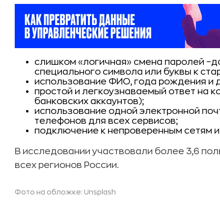
слишком «логичная» смена паролей –д
специального символа или буквы к ста
использование ФИО, года рождения и д
простой и легкоузнаваемый ответ на к
банковских аккаунтов);
использование одной электронной почт
телефонов для всех сервисов;
подключение к непроверенным сетям и
В исследовании участвовали более 3,6 пол
всех регионов России.
Фото на обложке: Unsplash