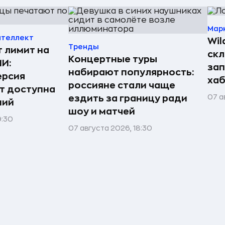
Мар
нтеллект
Wil
Тренды
т лимит на
скл
Концертные туры
ИИ:
зап
набирают популярность:
ерсия
хаб
россияне стали чаще
т доступна
07 а
ездить за границу ради
ний
шоу и матчей
9:30
07 августа 2026, 18:30