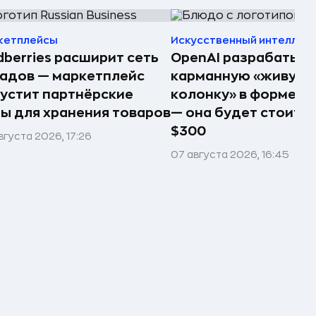
кетплейсы
Искусственный интеллек
dberries расширит сеть
OpenAI разрабатыв
адов — маркетплейс
карманную «живую
устит партнёрские
колонку» в форме п
ы для хранения товаров
— она будет стоить 
$300
вгуста 2026, 17:26
07 августа 2026, 16:45