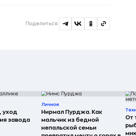
Поделиться:
Личное
Тех
, уход
Нирмал Пурджа. Как
От 
рия завода
мальчик из бедной
рыб
непальской семьи
мик
превратил мечту о горах в