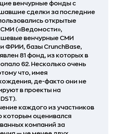
щие венчурные фонды с
ршавшие сделки за последние
спользовались открытые
 СМИ («Ведомости»,
 нишевые венчурные СМИ
И и ФРИИ, базы CrunchBase,
ыявлен 81 фонд, из которых в
опало 62. Несколько очень
отому что, имея
ождения, де-факто они не
ируют в проекты на
DST).
чение каждого из участников
по которым оценивался
ванных компаний за
ения — не менее двух