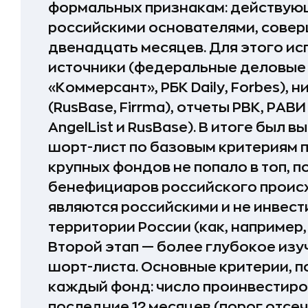
формальных признакам: действую
российскими основателями, сове
двенадцать месяцев. Для этого и
источники (федеральные деловые
«Коммерсант», РБК Daily, Forbes),
(RusBase, Firrma), отчеты РВК, РАВ
AngelList и RusBase). В итоге был в
шорт-лист по базовым критериям п
крупных фондов не попало в топ, п
бенефициаров российского происх
являются российскими и не инвест
территории России (как, например, 
Второй этап — более глубокое изу
шорт-листа. Основные критерии, 
каждый фонд: число проинвестиро
последние 12 месяцев (порог отсеч