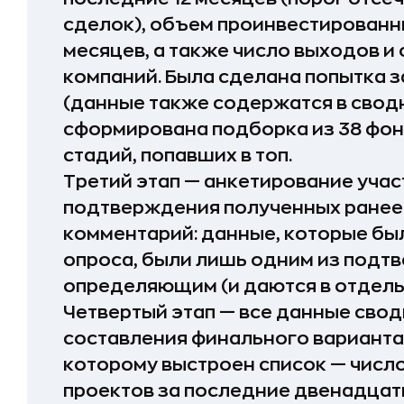
сделок), объем проинвестированны
месяцев, а также число выходов 
компаний. Была сделана попытка з
(данные также содержатся в сводн
сформирована подборка из 38 фо
стадий, попавших в топ.
Третий этап — анкетирование учас
подтверждения полученных ранее
комментарий: данные, которые бы
опроса, были лишь одним из подт
определяющим (и даются в отдель
Четвертый этап — все данные сво
составления финального варианта.
которому выстроен список — числ
проектов за последние двенадцать