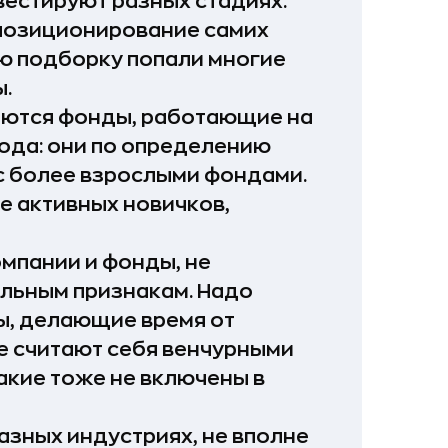
вестируют разных стадиях.
 позиционирование самих
ую подборку попали многие
.
аются фонды, работающие на
ода: они по определению
с более взрослыми фондами.
е активных новичков,
мпании и фонды, не
льным признакам. Надо
ды, делающие время от
е считают себя венчурными
 такие тоже не включены в
азных индустриях, не вполне