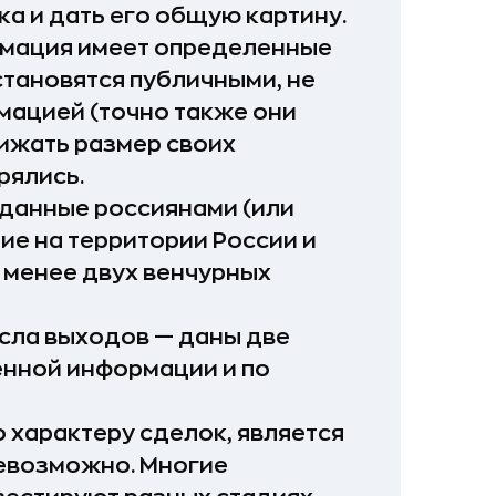
а и дать его общую картину.
рмация имеет определенные
становятся публичными, не
мацией (точно также они
нижать размер своих
рялись.
зданные россиянами (или
ие на территории России и
 менее двух венчурных
исла выходов — даны две
енной информации и по
о характеру сделок, является
невозможно. Многие