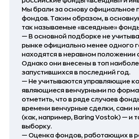
российские фонды «всеядны» и ин
Мы брали за основу официальное
фондов. Таким образом, в основн
так называемые «всеядные» фонды
— В основной подборке не учитыв
рынке официально менее одного г
находятся в неравном положении 
Однако они внесены в топ наиболе
запустившихся в последний год.
— Не учитываются управляющие ко
являющиеся венчурными по форма
отметить, что в ряде случаев фон
времени венчурные сделки, сами н
(как, например, Baring Vostok) — и
выборку.
— Оценка фондов, работающих в р