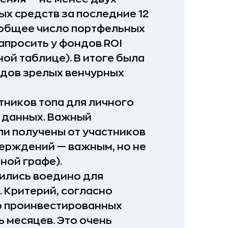
х средств за последние 12
и общее число портфельных
апросить у фондов ROI
ой таблице). В итоге была
ндов зрелых венчурных
тников топа для личного
 данных. Важный
ли получены от участников
верждений — важным, но не
ной графе).
дились воедино для
 Критерий, согласно
о проинвестированных
 месяцев. Это очень