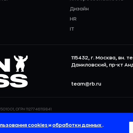
Дизайн
HR
IT
115432, г. Москва, вн. т
Даниловский, пр-кт Андр
team@rb.ru
501001, ОГРН 1127746119841
ерсональных данных,
ООО «РБточкаРУ» использует фай
дения о реализуемых
повышения удобства пользования
льзования cookies
и
обработки данных
.
 в
Политике в отношении
пользовательские данные обраба
своём браузере.