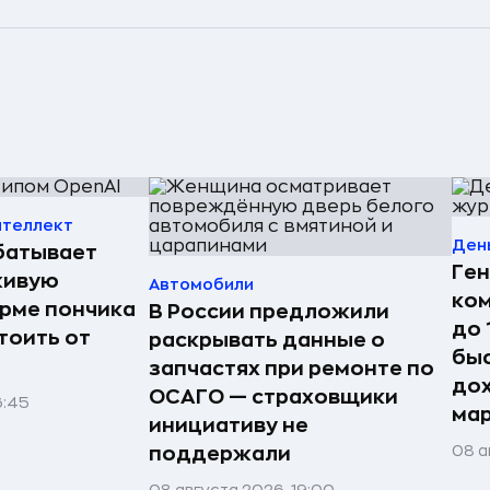
нтеллект
Ден
батывает
Ген
живую
Автомобили
ко
орме пончика
В России предложили
до 
тоить от
раскрывать данные о
быс
запчастях при ремонте по
дох
ОСАГО — страховщики
6:45
ма
инициативу не
08 а
поддержали
08 августа 2026, 19:00