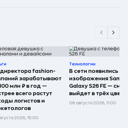
ьги
Технологии
директора fashion-
В сети появились п
мпаний зарабатывают
изображения Samsu
100 млн ₽ в год —
Galaxy S26 FE — сма
трее всего растут
выйдет в трёх цвета
оды логистов и
08 августа 2026, 11:00
ркетологов
вгуста 2026, 15:00