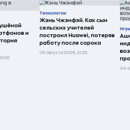
Технологии
Жэнь Чжэнфэй. Как сын
сушёной
сельских учителей
Игр
ртфонов и
построил Huawei, потеряв
Аша
стория
работу после сорока
инд
воз
05 августа 2026, 21:32
09:02
про
04 а