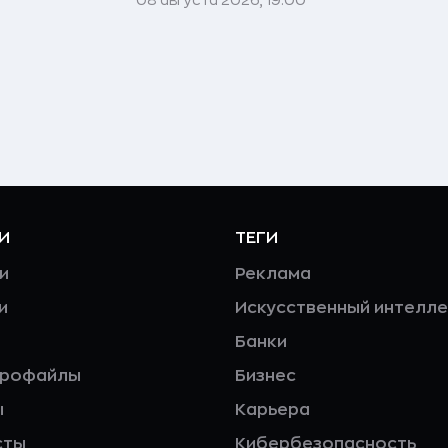
И
ТЕГИ
и
Реклама
и
Искусственный интелле
Банки
профайлы
Бизнес
ы
Карьера
сты
Кибербезопасность