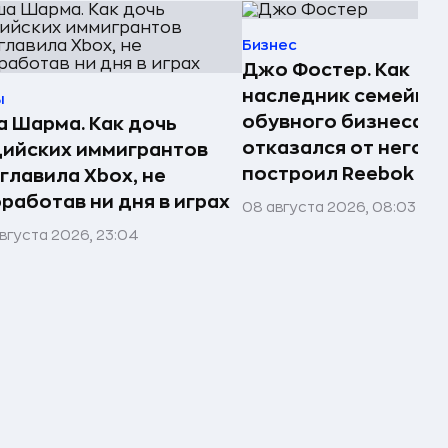
Бизнес
Джо Фостер. Как
наследник семейно
ы
обувного бизнеса
 Шарма. Как дочь
отказался от него и
ийских иммигрантов
построил Reebok
главила Xbox, не
работав ни дня в играх
08 августа 2026, 08:03
вгуста 2026, 23:04