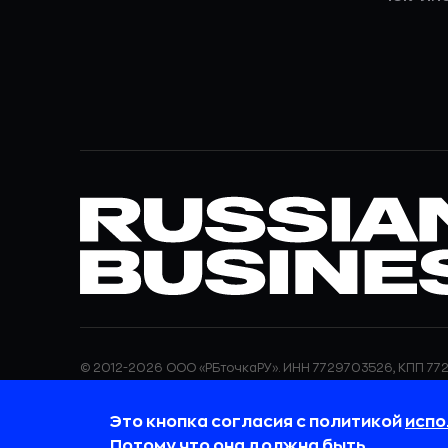
© 2012-2026 ООО «РБточкаРУ». ИНН 7729703526, КПП 772
ООО «РБточкаРУ» является оператором по обработке п
информация об обработке персональных данных и све
Это кнопка согласия с политикой
испо
требованиях к защите персональных данных отражены
обработки персональных данных.
Потому что она должна быть.