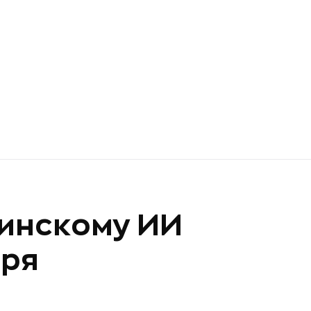
цинскому ИИ
бря