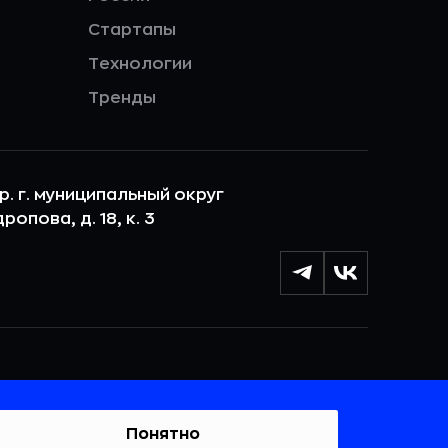
Стартапы
Технологии
Тренды
ер. г. муниципальный округ
опова, д. 18, к. 3
лы cookie с целью персонализации сервисов и
 веб-сайтом. Если вы не хотите, чтобы ваши
тывались, пожалуйста, ограничьте их использование в
Понятно