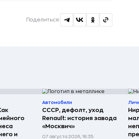
Поделиться:
Автомобили
Лич
Как
СССР, дефолт, уход
Нир
мейного
Renault: история завода
мал
неса
«Москвич»
неп
него и
пре
07 августа 2026, 18:35