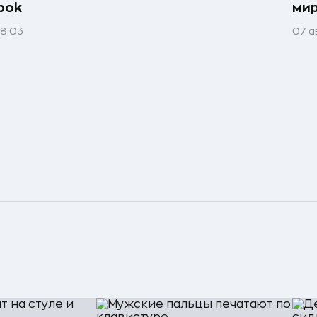
bok
мир
08:03
07 а