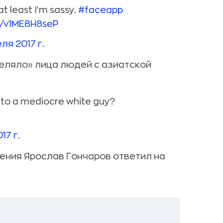
 at least I'm sassy.
#faceapp
m/v1ME8H8seP
ля 2017 г.
ляло» лица людей с азиатской
into a mediocre white guy?
17 г.
ения Ярослав Гончаров ответил на