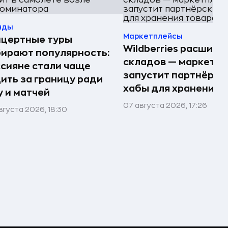
нды
Маркетплейсы
нцертные туры
Wildberries расшири
ирают популярность:
складов — маркетпл
сияне стали чаще
запустит партнёрск
ить за границу ради
хабы для хранения 
 и матчей
07 августа 2026, 17:26
вгуста 2026, 18:30