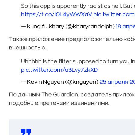
So this app is apparently racist as hell. But
https://t.co/I0L4yWWXaV
pic.twitter.co
— kung fu khary (@kharyrandolph)
18 апре
Также приложение предположительно «обе
внешностью.
Uhhhhh is the filter supposed to turn you 
pic.twitter.com/a3Lvy7zkXD
— Kevin Nguyen (@knguyen)
25 апреля 20
По данным The Guardian, создатель прилож
подобные претензии извинениями.