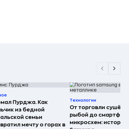
ное
Технологии
мал Пурджа. Как
От торговли сушёно
ьчик из бедной
рыбой до смартфоно
альской семьи
микросхем: история
вратил мечту о горах в