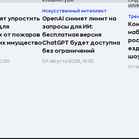
Искусственный интеллект
Тре
ят упростить
OpenAI снимет лимит на
Ко
для
запросы для ИИ:
наб
 от пожаров
бесплатная версия
рос
 их имущество
ChatGPT будет доступна
езд
без ограничений
шоу
0:30
07 августа 2026, 19:30
07 а