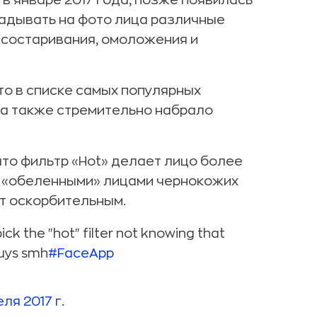
 в январе 2017 года, позже появилась
ладывать на фото лица различные
 состаривания, омоложения и
то в списке самых популярных
, а также стремительно набрало
то фильтр «Hot» делает лицо более
с «обеленными» лицами чернокожих
т оскорбительным.
ck the "hot" filter not knowing that
guys smh
#FaceApp
ля 2017 г.