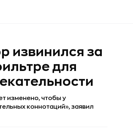
p извинился за
фильтре для
екательности
ет изменено, чтобы у
тельных коннотаций», заявил