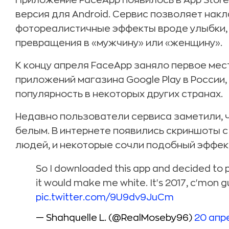
Приложение FaceApp появилось в App Store
версия для Android. Сервис позволяет нак
фотореалистичные эффекты вроде улыбки,
превращения в «мужчину» или «женщину».
К концу апреля FaceApp заняло первое мес
приложений магазина Google Play в России
популярность в некоторых других странах.
Недавно пользователи сервиса заметили, ч
белым. В интернете появились скриншоты 
людей, и некоторые сочли подобный эффек
So I downloaded this app and decided to pi
it would make me white. It's 2017, c'mon 
pic.twitter.com/9U9dv9JuCm
— Shahquelle L. (@RealMoseby96)
20 апре