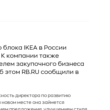
блока IKEA в России
. К компании также
елем закупочного бизнеса
Об этом RB.RU сообщили в
жность директора по развитию
а новом месте она займется
нием предложения, улучшением стиля