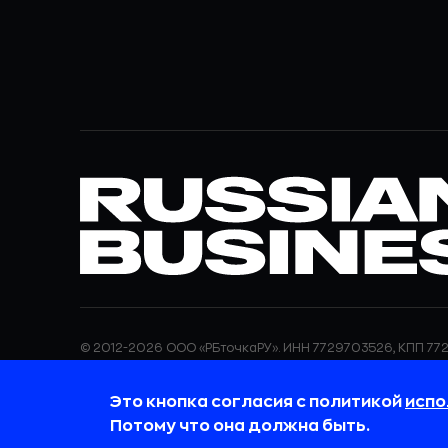
© 2012-2026 ООО «РБточкаРУ». ИНН 7729703526, КПП 772
ООО «РБточкаРУ» является оператором по обработке п
информация об обработке персональных данных и све
Это кнопка согласия с политикой
испо
требованиях к защите персональных данных отражены
обработки персональных данных.
Потому что она должна быть.