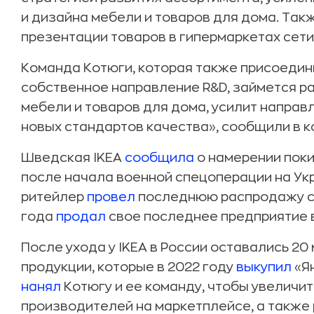
и дизайна мебели и товаров для дома. Так
презентации товаров в гипермаркетах сети 
Команда Котюги, которая также присоедини
собственное направление R&D, займется р
мебели и товаров для дома, усилит напра
новых стандартов качества», сообщили в к
Шведская IKEA
сообщила
о намерении поки
после начала военной спецоперации на Укр
ритейлер
провел
последнюю распродажу скл
года
продал
свое последнее предприятие в
После ухода у IKEA в России оставались 2
продукции, которые в 2022 году
выкупил
«Ян
нанял
Котюгу и ее команду, чтобы увеличи
производителей на маркетплейсе, а также