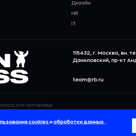
Дизайн
HR
IT
115432, г. Москва, вн. т
Даниловский, пр-кт Андр
team@rb.ru
501001, ОГРН 1127746119841
ерсональных данных,
ООО «РБточкаРУ» использует фай
дения о реализуемых
повышения удобства пользования
льзования cookies
и
обработки данных
.
 в
Политике в отношении
пользовательские данные обраба
своём браузере.