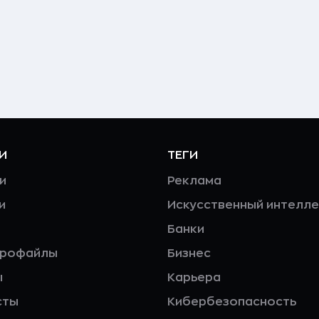
И
ТЕГИ
и
Реклама
и
Искусственный интелле
Банки
профайлы
Бизнес
ы
Карьера
сты
Кибербезопасность