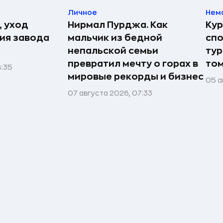
Личное
Нем
, уход
Нирмал Пурджа. Как
Кур
рия завода
мальчик из бедной
спо
непальской семьи
тур
превратил мечту о горах в
том
8:35
мировые рекорды и бизнес
05 а
07 августа 2026, 07:33