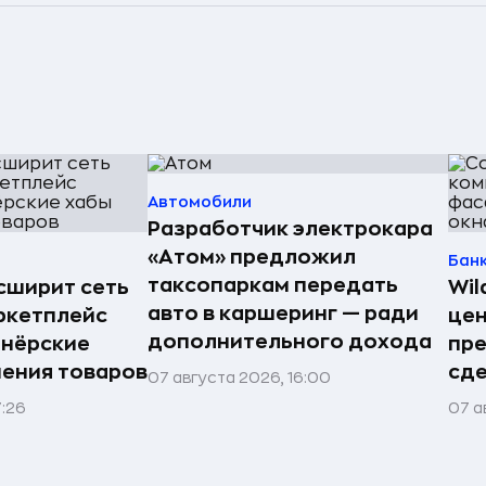
Автомобили
Разработчик электрокара
«Атом» предложил
Бан
таксопаркам передать
асширит сеть
Wil
авто в каршеринг — ради
ркетплейс
цен
дополнительного дохода
тнёрские
пр
нения товаров
сде
07 августа 2026, 16:00
7:26
07 а