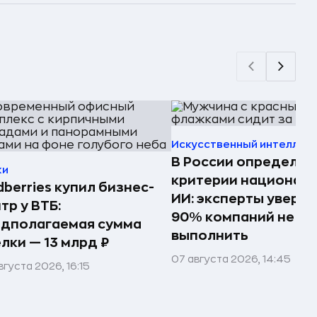
Искусственный интеллек
В России определил
ки
критерии национал
dberries купил бизнес-
ИИ: эксперты увере
тр у ВТБ:
90% компаний не см
едполагаемая сумма
выполнить
лки — 13 млрд ₽
07 августа 2026, 14:45
вгуста 2026, 16:15